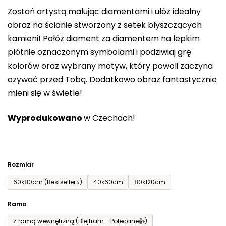
0,0
Zostań artystą malując diamentami i ułóż idealny
na
obraz na ścianie stworzony z setek błyszczących
5
kamieni! Połóż diament za diamentem na lepkim
gwiazdek.
płótnie oznaczonym symbolami i podziwiaj grę
kolorów oraz wybrany motyw, który powoli zaczyna
ożywać przed Tobą. Dodatkowo obraz fantastycznie
mieni się w świetle!
Wyprodukowano
w Czechach!
Rozmiar
60x80cm (Bestseller⭐)
40x60cm
80x120cm
Rama
Z ramą wewnętrzną (Blejtram - Polecane👍)