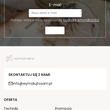
E-mail
politykę prywatności
Podając adres e-mail, zgadzasz się
.
WYŚLIJ
SKONTAKTUJ SIĘ Z NAMI
info@wymalujtosam.pl
OFERTA
Techniki
Promocja