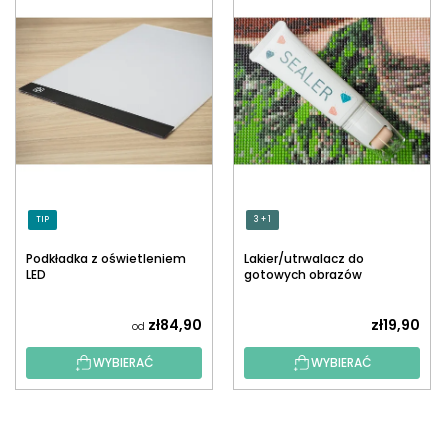
TIP
3 + 1
Podkładka z oświetleniem
Lakier/utrwalacz do
LED
gotowych obrazów
diamentowych z
aplikatorem
zł84,90
zł19,90
od
WYBIERAĆ
WYBIERAĆ
S
T