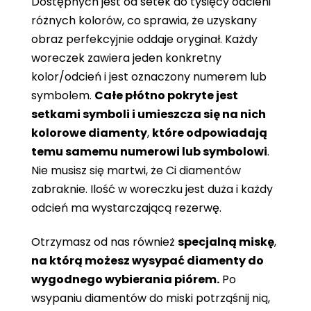
Dostępnych jest od setek do tysięcy odcieni
różnych kolorów, co sprawia, że ​​uzyskany
obraz perfekcyjnie oddaje oryginał. Każdy
woreczek zawiera jeden konkretny
kolor/odcień i jest oznaczony numerem lub
symbolem.
Całe płótno pokryte jest
setkami symboli i umieszcza się na nich
kolorowe diamenty
,
które odpowiadają
temu samemu numerowi lub symbolowi
.
Nie musisz się martwi, że Ci diamentów
zabraknie. Ilość w woreczku jest duża i każdy
odcień ma wystarczającą rezerwę.
Otrzymasz od nas również
specjalną miskę
,
na którą możesz wysypać diamenty do
wygodnego wybierania piórem.
Po
wsypaniu diamentów do miski potrząśnij nią,