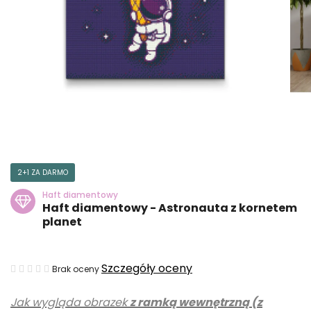
2+1 ZA DARMO
Haft diamentowy
Haft diamentowy - Astronauta z kornetem
planet
Średnia
Szczegóły oceny
Brak oceny
ocena
Jak wygląda obrazek
z ramką wewnętrzną (z
produktu