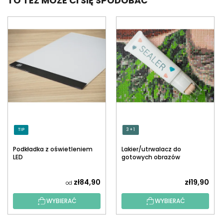
TO TEŻ MOŻE CI SIĘ SPODOBAĆ
TIP
3 + 1
Podkładka z oświetleniem
Lakier/utrwalacz do
LED
gotowych obrazów
diamentowych z
aplikatorem
zł84,90
zł19,90
od
WYBIERAĆ
WYBIERAĆ