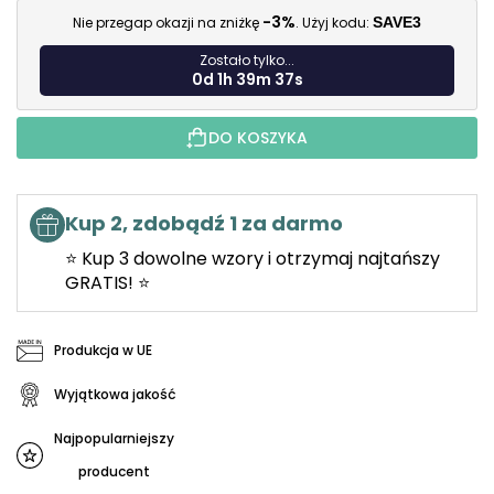
-3%
Nie przegap okazji na zniżkę
. Użyj kodu:
SAVE3
Zostało tylko...
0d 1h 39m 35s
DO KOSZYKA
Kup 2, zdobądź 1 za darmo
⭐ Kup 3 dowolne wzory i otrzymaj najtańszy
GRATIS! ⭐
Produkcja w UE
Wyjątkowa jakość
Najpopularniejszy
producent