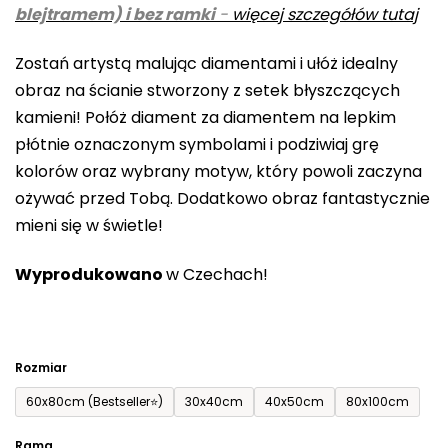
blejtramem) i bez ramki
-
więcej szczegółów tutaj
wynosi
0,0
Zostań artystą malując diamentami i ułóż idealny
na
obraz na ścianie stworzony z setek błyszczących
5
kamieni! Połóż diament za diamentem na lepkim
gwiazdek.
płótnie oznaczonym symbolami i podziwiaj grę
kolorów oraz wybrany motyw, który powoli zaczyna
ożywać przed Tobą. Dodatkowo obraz fantastycznie
mieni się w świetle!
Wyprodukowano
w Czechach!
Rozmiar
60x80cm (Bestseller⭐)
30x40cm
40x50cm
80x100cm
Rama