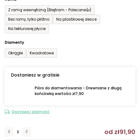
Z ramą wewnętrzną (Blejtram - Polecane👍)
Bez ramy, tylko płótno
Na plastikowej desce
Na tekturowej płycie
Diamenty
Okrągłe
Kwadratowe
Dostaniesz w gratisie
Pióro do diamentowania - Drewniane z długą
końcówką wartości zł7,90
Dostawa i płatność
od
zł91,90
C