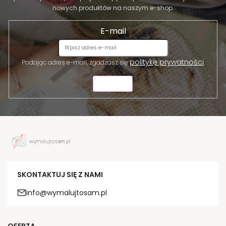
nowych produktów na naszym e-shop.
E-mail
politykę prywatności
Podając adres e-mail, zgadzasz się
.
WYŚLIJ
SKONTAKTUJ SIĘ Z NAMI
info@wymalujtosam.pl