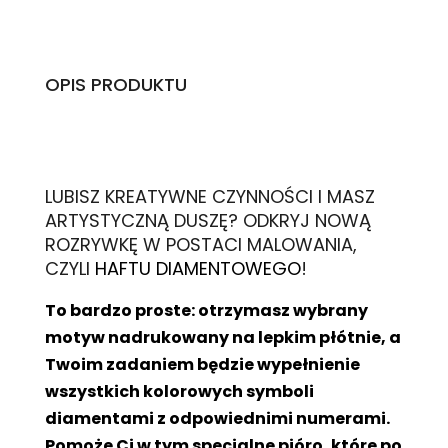
OPIS PRODUKTU
L
UBISZ KREATYWNE CZYNNOŚCI I MASZ
ARTYSTYCZNĄ DUSZĘ? ODKRYJ NOWĄ
ROZRYWKĘ W POSTACI MALOWANIA,
CZYLI
HAFTU DIAMENTOWEGO
!
To bardzo proste: otrzymasz wybrany
motyw nadrukowany na lepkim płótnie, a
Twoim zadaniem będzie wypełnienie
wszystkich kolorowych symboli
diamentami z odpowiednimi numerami.
Pomoże Ci w tym specjalne pióro, które po