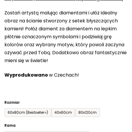
0,0
Zostań artystą malując diamentami i ułóż idealny
na
obraz na ścianie stworzony z setek błyszczących
5
kamieni! Połóż diament za diamentem na lepkim
gwiazdek.
płótnie oznaczonym symbolami i podziwiaj grę
kolorów oraz wybrany motyw, który powoli zaczyna
ożywać przed Tobą. Dodatkowo obraz fantastycznie
mieni się w świetle!
Wyprodukowano
w Czechach!
Rozmiar
60x80cm (Bestseller⭐)
40x60cm
80x120cm
Rama