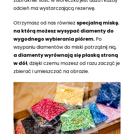
zabraknie. Ilość w woreczku jest duża i każdy
odcień ma wystarczającą rezerwę.
Otrzymasz od nas również
specjalną miskę
,
na którą możesz wysypać diamenty do
wygodnego wybierania piórem.
Po
wsypaniu diamentów do miski potrząśnij nią,
a diamenty wyrównają się płaską stroną
w dół
, dzięki czemu możesz od razu zacząć je
zbierać i umieszczać na obrazie.