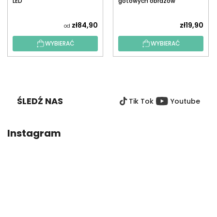
LED
gotowych obrazów
diamentowych z
aplikatorem
zł84,90
zł19,90
od
WYBIERAĆ
WYBIERAĆ
S
T
O
ŚLEDŹ NAS
Tik Tok
Youtube
P
K
A
Instagram