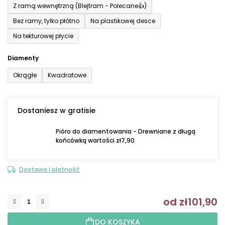
Z ramą wewnętrzną (Blejtram - Polecane👍)
Bez ramy, tylko płótno
Na plastikowej desce
Na tekturowej płycie
Diamenty
Okrągłe
Kwadratowe
Dostaniesz w gratisie
Pióro do diamentowania - Drewniane z długą
końcówką wartości zł7,90
Dostawa i płatność
od
zł101,90
C
DO KOSZYKA