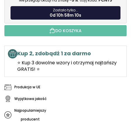
-5%
Nie przegap okazji na zniżkę
. Użyj kodu:
PCNT5
Zostało tylko...
0d 10h 58m 9s
DO KOSZYKA
Kup 2, zdobądź 1 za darmo
⭐ Kup 3 dowolne wzory i otrzymaj najtańszy
GRATIS! ⭐
Produkcja w UE
Wyjątkowa jakość
Najpopularniejszy
producent