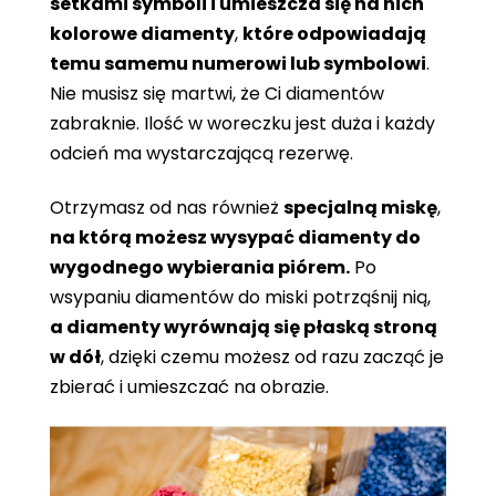
setkami symboli i umieszcza się na nich
kolorowe diamenty
,
które odpowiadają
temu samemu numerowi lub symbolowi
.
Nie musisz się martwi, że Ci diamentów
zabraknie. Ilość w woreczku jest duża i każdy
odcień ma wystarczającą rezerwę.
Otrzymasz od nas również
specjalną miskę
,
na którą możesz wysypać diamenty do
wygodnego wybierania piórem.
Po
wsypaniu diamentów do miski potrząśnij nią,
a diamenty wyrównają się płaską stroną
w dół
, dzięki czemu możesz od razu zacząć je
zbierać i umieszczać na obrazie.