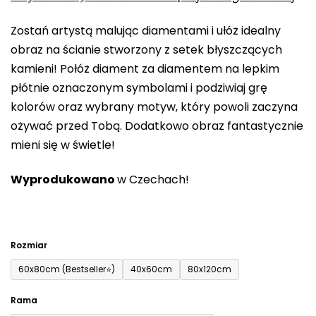
0,0
Zostań artystą malując diamentami i ułóż idealny
na
obraz na ścianie stworzony z setek błyszczących
5
kamieni! Połóż diament za diamentem na lepkim
gwiazdek.
płótnie oznaczonym symbolami i podziwiaj grę
kolorów oraz wybrany motyw, który powoli zaczyna
ożywać przed Tobą. Dodatkowo obraz fantastycznie
mieni się w świetle!
Wyprodukowano
w Czechach!
Rozmiar
60x80cm (Bestseller⭐)
40x60cm
80x120cm
Rama