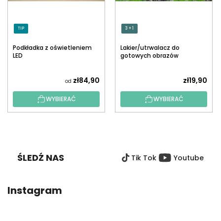
TIP
3 + 1
Podkładka z oświetleniem
Lakier/utrwalacz do
LED
gotowych obrazów
diamentowych z
aplikatorem
zł84,90
zł19,90
od
WYBIERAĆ
WYBIERAĆ
S
T
O
ŚLEDŹ NAS
Tik Tok
Youtube
P
K
A
Instagram