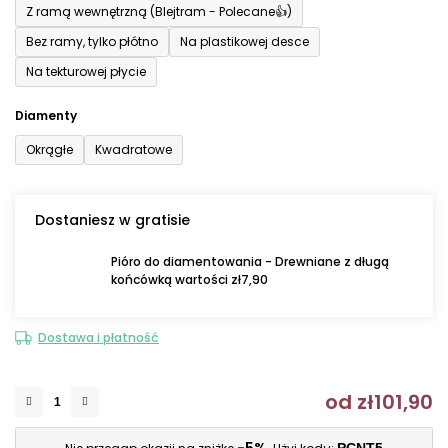
Z ramą wewnętrzną (Blejtram - Polecane👍)
Bez ramy, tylko płótno
Na plastikowej desce
Na tekturowej płycie
Diamenty
Okrągłe
Kwadratowe
Dostaniesz w gratisie
Pióro do diamentowania - Drewniane z długą
końcówką wartości zł7,90
Dostawa i płatność
od
zł101,90
C