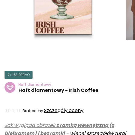
2+1 ZA DARMO
Haft diamentowy
Haft diamentowy - Irish Coffee
Średnia
Szczegóły oceny
Brak oceny
ocena
Jak wygląda obrazek
z ramką wewnętrzną (z
produktu
blejtramem) i bez ramki
-
więcej szczegółów tutaj
wynosi