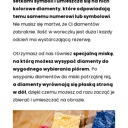
setkami symboli i umieszcza się na nich
kolorowe diamenty
,
które odpowiadają
temu samemu numerowi lub symbolowi
.
Nie musisz się martwi, że Ci diamentów
zabraknie. Ilość w woreczku jest duża i każdy
odcień ma wystarczającą rezerwę.
Otrzymasz od nas również
specjalną miskę
,
na którą możesz wysypać diamenty do
wygodnego wybierania piórem.
Po
wsypaniu diamentów do miski potrząśnij nią,
a diamenty wyrównają się płaską stroną
w dół
, dzięki czemu możesz od razu zacząć je
zbierać i umieszczać na obrazie.