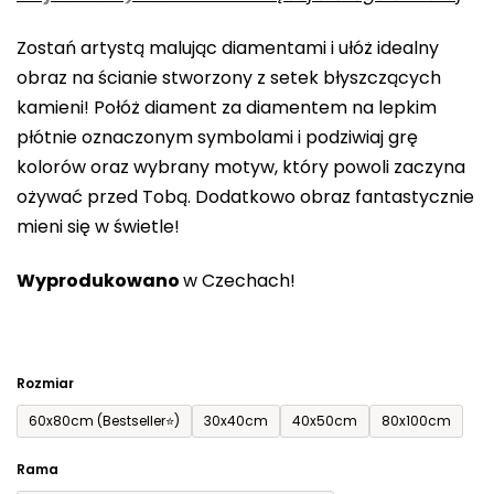
0,0
Zostań artystą malując diamentami i ułóż idealny
na
obraz na ścianie stworzony z setek błyszczących
5
kamieni! Połóż diament za diamentem na lepkim
gwiazdek.
płótnie oznaczonym symbolami i podziwiaj grę
kolorów oraz wybrany motyw, który powoli zaczyna
ożywać przed Tobą. Dodatkowo obraz fantastycznie
mieni się w świetle!
Wyprodukowano
w Czechach!
Rozmiar
60x80cm (Bestseller⭐)
30x40cm
40x50cm
80x100cm
Rama