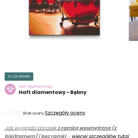
2+1 ZA DARMO
Haft diamentowy
Haft diamentowy - Bębny
Średnia
Szczegóły oceny
Brak oceny
ocena
Jak wygląda obrazek
z ramką wewnętrzną (z
produktu
blejtramem) i bez ramki
-
więcej szczegółów tutaj
wynosi