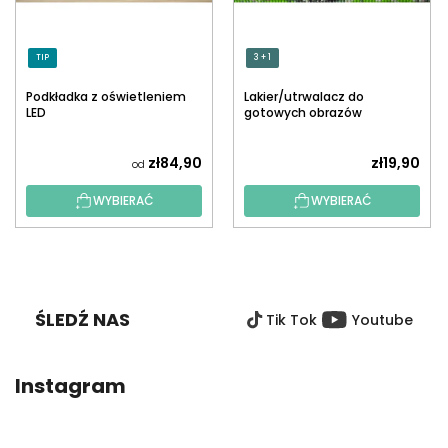
TIP
3 + 1
Podkładka z oświetleniem
Lakier/utrwalacz do
LED
gotowych obrazów
diamentowych z
aplikatorem
zł84,90
zł19,90
od
WYBIERAĆ
WYBIERAĆ
S
T
O
ŚLEDŹ NAS
Tik Tok
Youtube
P
K
A
Instagram