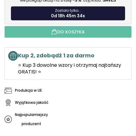
-3%
Nie przegap okazji na zniżkę
. Użyj kodu:
SAVE3
Zostało tylko...
0d 18h 45m 32s
DO KOSZYKA
Kup 2, zdobądź 1 za darmo
⭐ Kup 3 dowolne wzory i otrzymaj najtańszy
GRATIS! ⭐
Produkcja w UE
Wyjątkowa jakość
Najpopularniejszy
producent