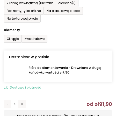
Z ramą wewnętrzną (Blejtram - Polecane👍)
Bez ramy, tylko płótno
Na plastikowej desce
Na tekturowej płycie
Diamenty
Okrągłe
Kwadratowe
Dostaniesz w gratisie
Pióro do diamentowania - Drewniane z długą
końcówką wartości zł7,90
Dostawa i płatność
od
zł91,90
C