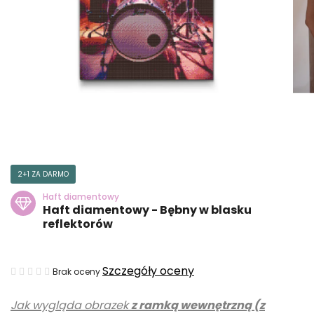
2+1 ZA DARMO
Haft diamentowy
Haft diamentowy - Bębny w blasku
reflektorów
Średnia
Szczegóły oceny
Brak oceny
ocena
Jak wygląda obrazek
z ramką wewnętrzną (z
produktu