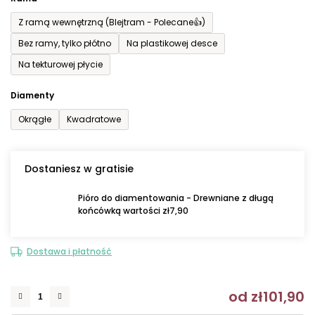
Z ramą wewnętrzną (Blejtram - Polecane👍)
Bez ramy, tylko płótno
Na plastikowej desce
Na tekturowej płycie
Diamenty
Okrągłe
Kwadratowe
Dostaniesz w gratisie
Pióro do diamentowania - Drewniane z długą
końcówką wartości zł7,90
Dostawa i płatność
od
zł101,90
C