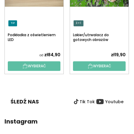
TIP
3 + 1
Podkładka z oświetleniem
Lakier/utrwalacz do
LED
gotowych obrazów
diamentowych z
aplikatorem
zł84,90
zł19,90
od
WYBIERAĆ
WYBIERAĆ
S
T
O
ŚLEDŹ NAS
Tik Tok
Youtube
P
K
A
Instagram