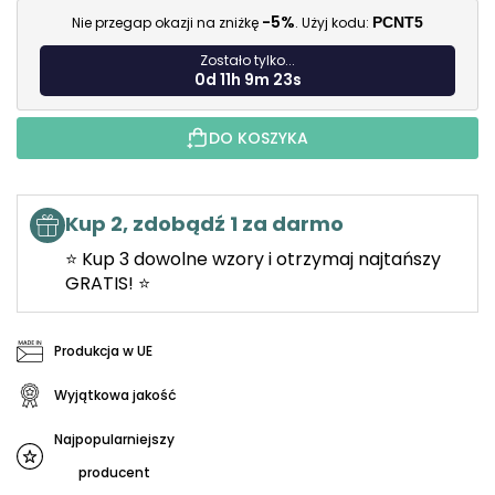
-5%
Nie przegap okazji na zniżkę
. Użyj kodu:
PCNT5
Zostało tylko...
0d 11h 9m 22s
DO KOSZYKA
Kup 2, zdobądź 1 za darmo
⭐ Kup 3 dowolne wzory i otrzymaj najtańszy
GRATIS! ⭐
Produkcja w UE
Wyjątkowa jakość
Najpopularniejszy
producent