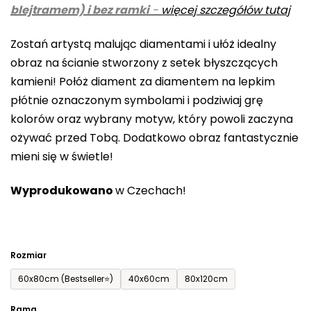
blejtramem) i bez ramki
-
więcej szczegółów tutaj
wynosi
0,0
Zostań artystą malując diamentami i ułóż idealny
na
obraz na ścianie stworzony z setek błyszczących
5
kamieni! Połóż diament za diamentem na lepkim
gwiazdek.
płótnie oznaczonym symbolami i podziwiaj grę
kolorów oraz wybrany motyw, który powoli zaczyna
ożywać przed Tobą. Dodatkowo obraz fantastycznie
mieni się w świetle!
Wyprodukowano
w Czechach!
Rozmiar
60x80cm (Bestseller⭐)
40x60cm
80x120cm
Rama