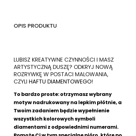
OPIS PRODUKTU
L
UBISZ KREATYWNE CZYNNOŚCI I MASZ
ARTYSTYCZNĄ DUSZĘ? ODKRYJ NOWĄ
ROZRYWKĘ W POSTACI MALOWANIA,
CZYLI
HAFTU DIAMENTOWEGO
!
To bardzo proste: otrzymasz wybrany
motyw nadrukowany na lepkim płótnie, a
Twoim zadaniem będzie wypełnienie
wszystkich kolorowych symboli
diamentami z odpowiednimi numerami.
Pomoże Ci w tym specjalne pióro, które po