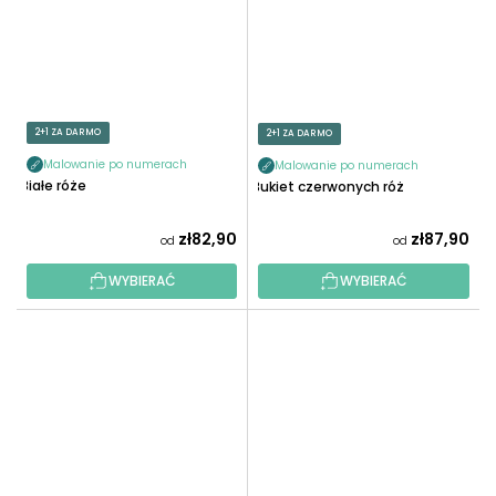
2+1 ZA DARMO
2+1 ZA DARMO
Malowanie po numerach
Malowanie po numerach
Białe róże
Bukiet czerwonych róż
zł82,90
zł87,90
od
od
WYBIERAĆ
WYBIERAĆ