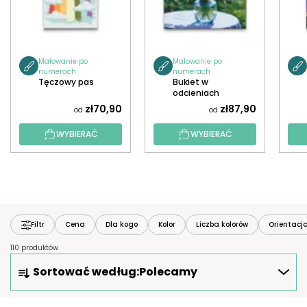
Malowanie po
Malowanie po
numerach
numerach
Tęczowy pas
Bukiet w
odcieniach
niebieskiego
zł70,90
zł87,90
od
od
WYBIERAĆ
WYBIERAĆ
Filtr
Cena
Dla kogo
Kolor
Liczba kolorów
Orientacj
110 produktów
S
Sortować według:
Polecamy
O
R