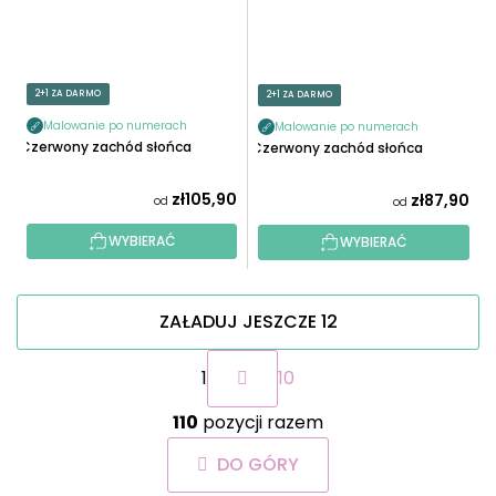
2+1 ZA DARMO
2+1 ZA DARMO
Malowanie po numerach
Malowanie po numerach
Czerwony zachód słońca
Czerwony zachód słońca
zł105,90
zł87,90
od
od
WYBIERAĆ
WYBIERAĆ
ZAŁADUJ JESZCZE 12
P
1
10
a
g
K
i
110
pozycji razem
o
n
n
a
DO GÓRY
t
c