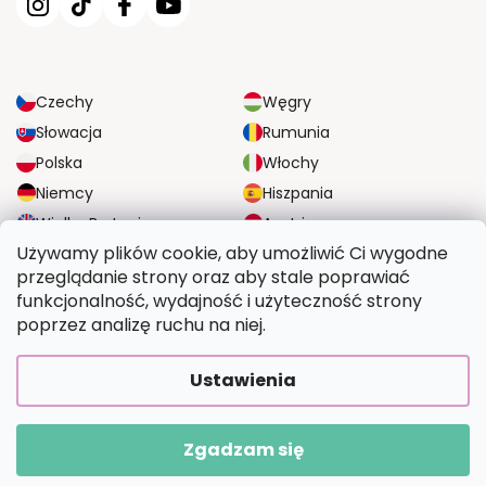
Czechy
Węgry
Słowacja
Rumunia
Polska
Włochy
Niemcy
Hiszpania
Wielka Brytania
Austria
Używamy plików cookie, aby umożliwić Ci wygodne
przeglądanie strony oraz aby stale poprawiać
NIEZAWODNE OPCJE DOSTAWY
funkcjonalność, wydajność i użyteczność strony
poprzez analizę ruchu na niej.
BEZPIECZNE OPCJE PŁATNOŚCI
Ustawienia
Zgadzam się
Copyright 2026
Wymalujtosam.pl
. Wszystkie prawa zastrzeżone.
Opracował Shoptet Premium
|
Upravilo
FV STUDIO