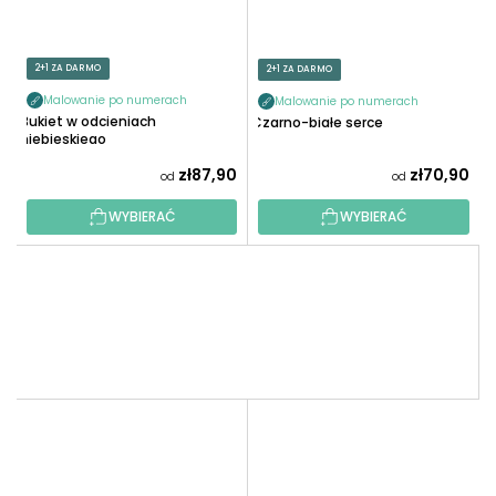
2+1 ZA DARMO
2+1 ZA DARMO
Malowanie po numerach
Malowanie po numerach
Bukiet w odcieniach
Czarno-białe serce
niebieskiego
zł87,90
zł70,90
od
od
WYBIERAĆ
WYBIERAĆ