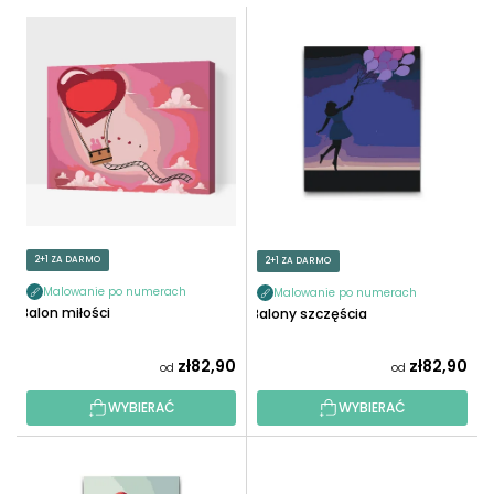
T
L
O
I
W
S
A
T
N
A
I
P
E
R
P
O
R
D
O
U
2+1 ZA DARMO
2+1 ZA DARMO
D
K
U
Malowanie po numerach
Malowanie po numerach
T
Balon miłości
Balony szczęścia
K
Ó
T
W
zł82,90
zł82,90
od
od
Ó
W
WYBIERAĆ
WYBIERAĆ