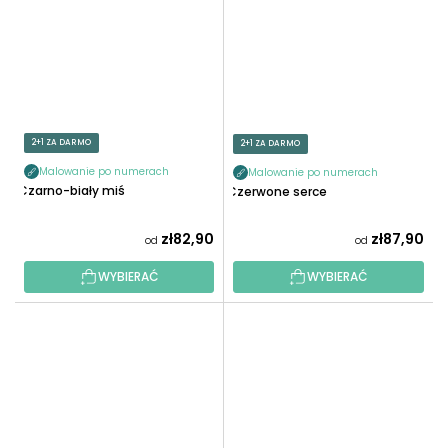
2+1 ZA DARMO
2+1 ZA DARMO
Malowanie po numerach
Malowanie po numerach
Czarno-biały miś
Czerwone serce
zł82,90
zł87,90
od
od
WYBIERAĆ
WYBIERAĆ