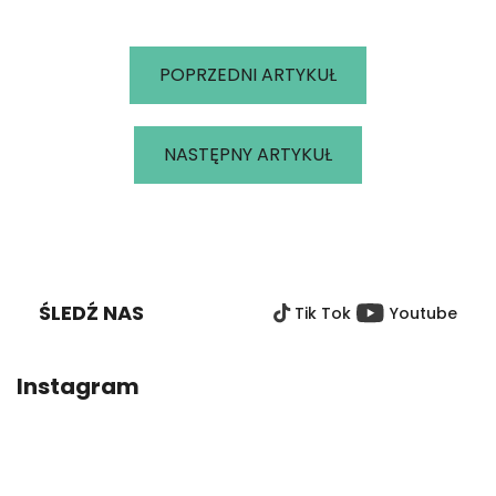
POPRZEDNI ARTYKUŁ
NASTĘPNY ARTYKUŁ
S
T
O
ŚLEDŹ NAS
Tik Tok
Youtube
P
K
A
Instagram