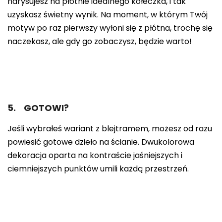
narysujesz na płótnie idealnego kółeczka, i tak
uzyskasz świetny wynik. Na moment, w którym Twój
motyw po raz pierwszy wyłoni się z płótna, trochę się
naczekasz, ale gdy go zobaczysz, będzie warto!
5. GOTOWI?
Jeśli wybrałeś wariant z blejtramem, możesz od razu
powiesić gotowe dzieło na ścianie. Dwukolorowa
dekoracja oparta na kontraście jaśniejszych i
ciemniejszych punktów umili każdą przestrzeń.