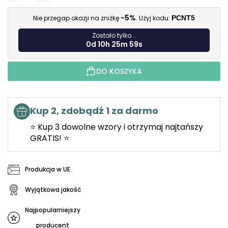
C
-5%
Nie przegap okazji na zniżkę
. Użyj kodu:
PCNT5
Zostało tylko...
0d 10h 25m 58s
DO KOSZYKA
Kup 2, zdobądź 1 za darmo
⭐ Kup 3 dowolne wzory i otrzymaj najtańszy
GRATIS! ⭐
Produkcja w UE
Wyjątkowa jakość
Najpopularniejszy
producent