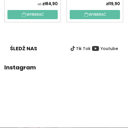
zł84,90
zł19,90
od
WYBIERAĆ
WYBIERAĆ
S
T
O
ŚLEDŹ NAS
Tik Tok
Youtube
P
K
A
Instagram