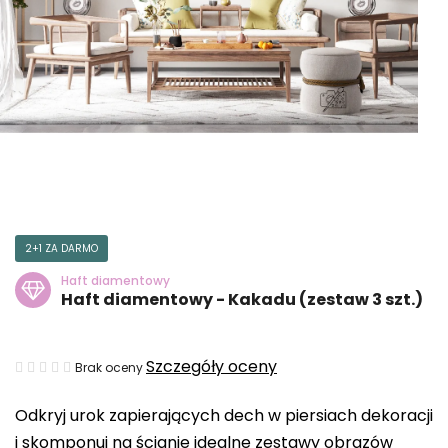
2+1 ZA DARMO
Haft diamentowy
Haft diamentowy - Kakadu (zestaw 3 szt.)
Średnia
Szczegóły oceny
Brak oceny
ocena
Odkryj urok zapierających dech w piersiach dekoracji
produktu
i skomponuj na ścianie idealne zestawy obrazów
wynosi