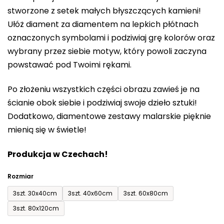
stworzone z setek małych błyszczących kamieni!
0,0
Ułóż diament za diamentem na lepkich płótnach
na
oznaczonych symbolami i podziwiaj grę kolorów oraz
5
wybrany przez siebie motyw, który powoli zaczyna
gwiazdek.
powstawać pod Twoimi rękami.
Po złożeniu wszystkich części obrazu zawieś je na
ścianie obok siebie i podziwiaj swoje dzieło sztuki!
Dodatkowo, diamentowe zestawy malarskie pięknie
mienią się w świetle!
Produkcja w Czechach!
Rozmiar
3szt. 30x40cm
3szt. 40x60cm
3szt. 60x80cm
3szt. 80x120cm