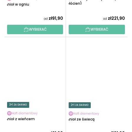
płócien)
Anioł w ogniu
zł91,90
zł221,90
od
od
WYBIERAĆ
WYBIERAĆ
2+1 ZA DARMO
2+1 ZA DARMO
Haft diamentowy
Haft diamentowy
Anioł z wieńcem
Anioł ze świecą