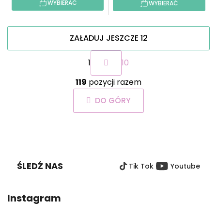
WYBIERAĆ
WYBIERAĆ
ZAŁADUJ JESZCZE 12
P
1
10
a
g
K
i
119
pozycji razem
o
n
n
a
DO GÓRY
t
c
r
j
o
a
S
l
T
k
O
i
ŚLEDŹ NAS
Tik Tok
Youtube
P
l
i
K
s
A
Instagram
t
y