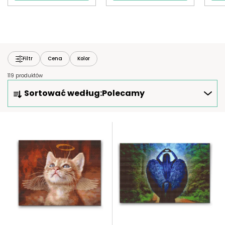
Filtr
Cena
Kolor
119 produktów
S
Sortować według:
Polecamy
O
R
T
L
O
I
W
S
A
T
N
A
I
P
E
R
P
O
R
D