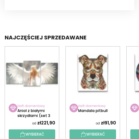
NAJCZĘŚCIEJ SPRZEDAWANE
Haft diamentowy
Haft diamentowy
Anioł z białymi
Mandala pitbull
skrzydłami (set 3
płócien)
zł221,90
zł91,90
od
od
WYBIERAĆ
WYBIERAĆ