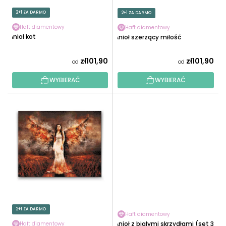
O
U
2+1 ZA DARMO
2+1 ZA DARMO
D
K
U
Haft diamentowy
Haft diamentowy
T
Anioł kot
Anioł szerzący miłość
K
Ó
T
W
zł101,90
zł101,90
od
od
Ó
W
WYBIERAĆ
WYBIERAĆ
2+1 ZA DARMO
Haft diamentowy
Anioł z białymi skrzydłami (set 3
Haft diamentowy