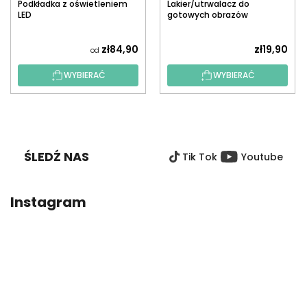
Podkładka z oświetleniem
Lakier/utrwalacz do
LED
gotowych obrazów
diamentowych z
aplikatorem
zł84,90
zł19,90
od
WYBIERAĆ
WYBIERAĆ
S
T
O
ŚLEDŹ NAS
Tik Tok
Youtube
P
K
A
Instagram