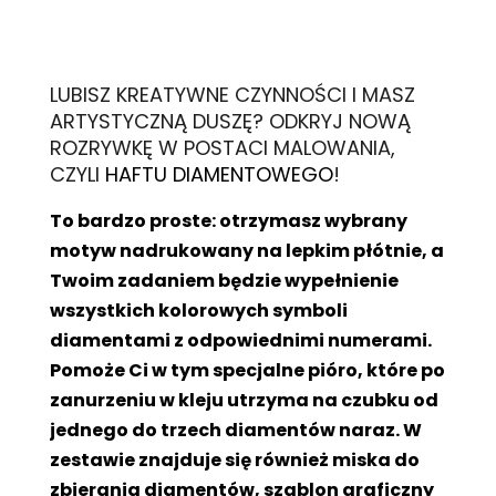
L
UBISZ KREATYWNE CZYNNOŚCI I MASZ
ARTYSTYCZNĄ DUSZĘ? ODKRYJ NOWĄ
ROZRYWKĘ W POSTACI MALOWANIA,
CZYLI
HAFTU DIAMENTOWEGO
!
To bardzo proste: otrzymasz wybrany
motyw nadrukowany na lepkim płótnie, a
Twoim zadaniem będzie wypełnienie
wszystkich kolorowych symboli
diamentami z odpowiednimi numerami.
Pomoże Ci w tym specjalne pióro, które po
zanurzeniu w kleju utrzyma na czubku od
jednego do trzech diamentów naraz. W
zestawie znajduje się również miska do
zbierania diamentów, szablon graficzny