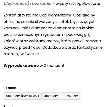
blejtramem) i bez ramki
-
więcej szczegółów tutaj
wynosi
0,0
Zostań artystą malując diamentami i ułóż idealny
na
obraz na ścianie stworzony z setek błyszczących
5
kamieni! Połóż diament za diamentem na lepkim
gwiazdek.
płótnie oznaczonym symbolami i podziwiaj grę
kolorów oraz wybrany motyw, który powoli zaczyna
ożywać przed Tobą. Dodatkowo obraz fantastycznie
mieni się w świetle!
Wyprodukowano
w Czechach!
Rozmiar
60x80cm (Bestseller⭐)
40x60cm
80x120cm
Rama