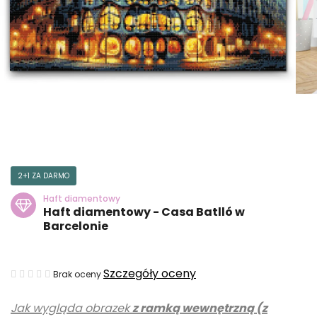
2+1 ZA DARMO
Haft diamentowy
Haft diamentowy - Casa Batlló w
Barcelonie
Średnia
Szczegóły oceny
Brak oceny
ocena
Jak wygląda obrazek
z ramką wewnętrzną (z
produktu