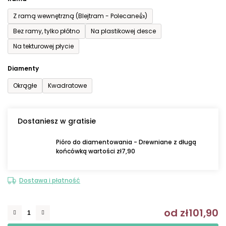
Z ramą wewnętrzną (Blejtram - Polecane👍)
Bez ramy, tylko płótno
Na plastikowej desce
Na tekturowej płycie
Diamenty
Okrągłe
Kwadratowe
Dostaniesz w gratisie
Pióro do diamentowania - Drewniane z długą
końcówką wartości zł7,90
Dostawa i płatność
od
zł101,90
C