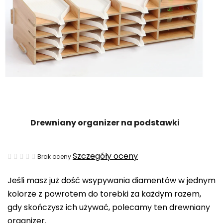
Drewniany organizer na podstawki
Średnia
Szczegóły oceny
Brak oceny
ocena
Jeśli masz już dość wsypywania diamentów w jednym
produktu
kolorze z powrotem do torebki za każdym razem,
wynosi
gdy skończysz ich używać, polecamy ten drewniany
0,0
organizer.
na