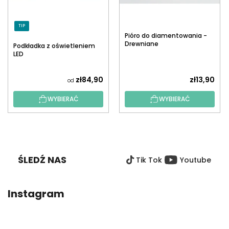
TIP
Pióro do diamentowania -
Drewniane
Podkładka z oświetleniem
LED
zł84,90
zł13,90
od
WYBIERAĆ
WYBIERAĆ
S
T
O
ŚLEDŹ NAS
Tik Tok
Youtube
P
K
A
Instagram