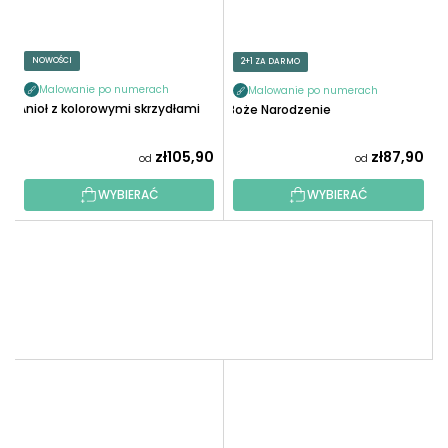
NOWOŚCI
2+1 ZA DARMO
Malowanie po numerach
Malowanie po numerach
Anioł z kolorowymi skrzydłami
Boże Narodzenie
zł105,90
zł87,90
od
od
WYBIERAĆ
WYBIERAĆ