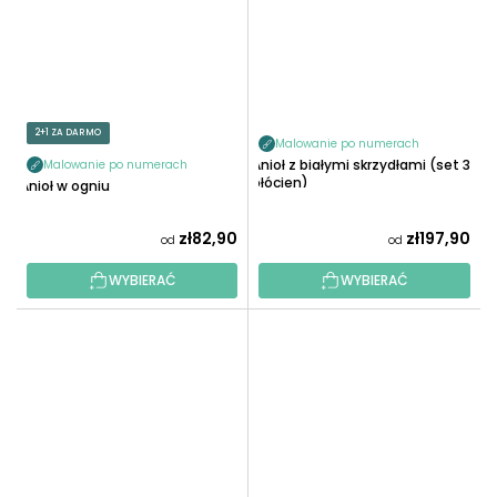
2+1 ZA DARMO
Malowanie po numerach
Anioł z białymi skrzydłami (set 3
Malowanie po numerach
płócien)
Anioł w ogniu
zł82,90
zł197,90
od
od
WYBIERAĆ
WYBIERAĆ