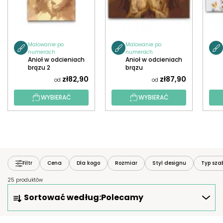
Malowanie po
Malowanie po
numerach
numerach
Anioł w odcieniach
Anioł w odcieniach
brązu 2
brązu
zł82,90
zł87,90
od
od
WYBIERAĆ
WYBIERAĆ
Filtr
Cena
Dla kogo
Rozmiar
Styl designu
Typ sza
25 produktów
S
Sortować według:
Polecamy
O
R