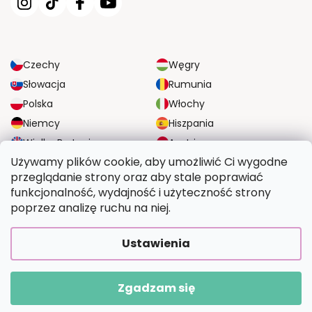
Czechy
Węgry
Słowacja
Rumunia
Polska
Włochy
Niemcy
Hiszpania
Wielka Brytania
Austria
Używamy plików cookie, aby umożliwić Ci wygodne
przeglądanie strony oraz aby stale poprawiać
NIEZAWODNE OPCJE DOSTAWY
funkcjonalność, wydajność i użyteczność strony
poprzez analizę ruchu na niej.
BEZPIECZNE OPCJE PŁATNOŚCI
Ustawienia
Zgadzam się
Copyright 2026
Wymalujtosam.pl
. Wszystkie prawa zastrzeżone.
Opracował Shoptet Premium
|
Upravilo
FV STUDIO