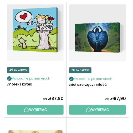
T
L
O
I
W
S
A
T
N
A
I
P
E
R
P
O
R
D
O
U
2+1 ZA DARMO
2+1 ZA DARMO
D
K
U
Malowanie po numerach
Malowanie po numerach
T
Amorek i kotek
Anioł szerzący miłość
K
Ó
T
W
zł87,90
zł87,90
od
od
Ó
W
WYBIERAĆ
WYBIERAĆ