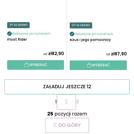
2+1 ZA DARMO
2+1 ZA DARMO
Malowanie po numerach
Malowanie po numerach
Ghost Rider
Jezus i jego pomocnicy
zł82,90
zł87,90
od
od
WYBIERAĆ
WYBIERAĆ
ZAŁADUJ JESZCZE 12
P
1
3
a
g
K
i
25
pozycji razem
o
n
n
a
DO GÓRY
t
c