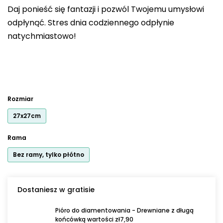
wynosi
Daj ponieść się fantazji i pozwól Twojemu umysłowi
0,0
odpłynąć. Stres dnia codziennego odpłynie
na
natychmiastowo!
5
gwiazdek.
Rozmiar
27x27cm
Rama
Bez ramy, tylko płótno
Dostaniesz w gratisie
Pióro do diamentowania - Drewniane z długą
końcówką wartości zł7,90