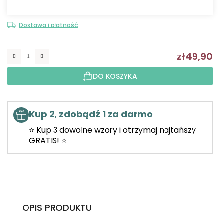
Dostawa i płatność
zł49,90
C
DO KOSZYKA
Kup 2, zdobądź 1 za darmo
⭐ Kup 3 dowolne wzory i otrzymaj najtańszy
GRATIS! ⭐
OPIS PRODUKTU