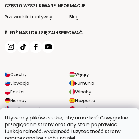
CZĘSTO WYSZUKIWANE INFORMACJE
Przewodnik kreatywny
Blog
ŚLEDŹ NAS I DAJ SIĘ ZAINSPIROWAĆ
Czechy
Węgry
Słowacja
Rumunia
Polska
Włochy
Niemcy
Hiszpania
Wielka Brytania
Austria
Używamy plików cookie, aby umożliwić Ci wygodne
przeglądanie strony oraz aby stale poprawiać
NIEZAWODNE OPCJE DOSTAWY
funkcjonalność, wydajność i użyteczność strony
poprzez analizę ruchu na niej.