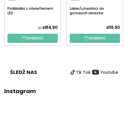
Podkładka z oświetleniem
Lakier/utrwalacz do
LED
gotowych obrazów
diamentowych z
aplikatorem
zł84,90
zł19,90
od
WYBIERAĆ
WYBIERAĆ
S
T
O
ŚLEDŹ NAS
Tik Tok
Youtube
P
K
A
Instagram