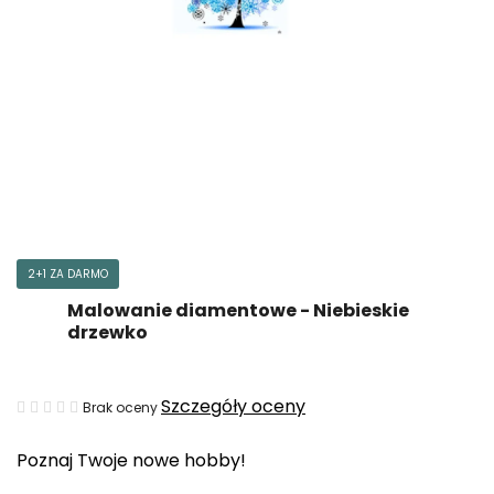
2+1 ZA DARMO
Malowanie diamentowe - Niebieskie
drzewko
Średnia
Szczegóły oceny
Brak oceny
ocena
Poznaj Twoje nowe hobby!
produktu