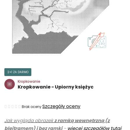
2+1 ZA DARMO
Kropkowanie
Kropkowanie - Upiorny księżyc
Średnia
Szczegóły oceny
Brak oceny
ocena
Jak wygląda obrazek
z ramką wewnętrzną (z
produktu
blejtramem) i bez ramki
-
więcej szczegółów tutaj
wynosi