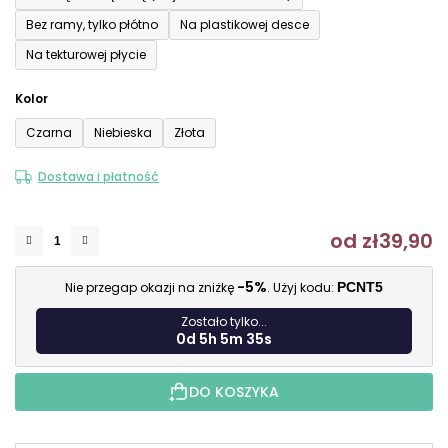
Bez ramy, tylko płótno
Na plastikowej desce
Na tekturowej płycie
Kolor
Czarna
Niebieska
Złota
Dostawa i płatność
od
zł39,90
C
-5%
Nie przegap okazji na zniżkę
. Użyj kodu:
PCNT5
Zostało tylko...
0d 5h 5m 34s
DO KOSZYKA