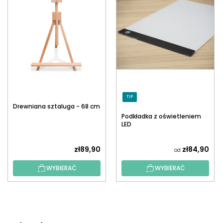
TIP
Drewniana sztaluga - 68 cm
Podkładka z oświetleniem
LED
zł89,90
zł84,90
od
WYBIERAĆ
WYBIERAĆ
S
T
O