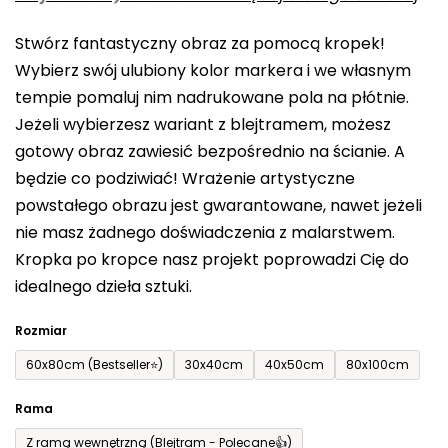
0,0
Stwórz fantastyczny obraz za pomocą kropek!
na
Wybierz swój ulubiony kolor markera i we własnym
5
tempie pomaluj nim nadrukowane pola na płótnie.
gwiazdek.
Jeżeli wybierzesz wariant z blejtramem, możesz
gotowy obraz zawiesić bezpośrednio na ścianie. A
będzie co podziwiać! Wrażenie artystyczne
powstałego obrazu jest gwarantowane, nawet jeżeli
nie masz żadnego doświadczenia z malarstwem.
Kropka po kropce nasz projekt poprowadzi Cię do
idealnego dzieła sztuki.
Rozmiar
60x80cm (Bestseller⭐)
30x40cm
40x50cm
80x100cm
Rama
Z ramą wewnętrzną (Blejtram - Polecane👍)