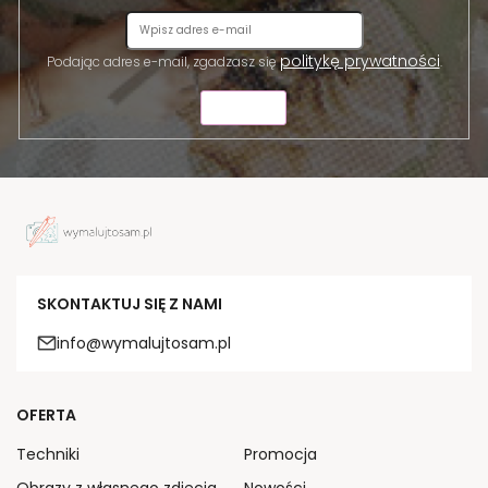
politykę prywatności
Podając adres e-mail, zgadzasz się
.
WYŚLIJ
SKONTAKTUJ SIĘ Z NAMI
info@wymalujtosam.pl
OFERTA
Techniki
Promocja