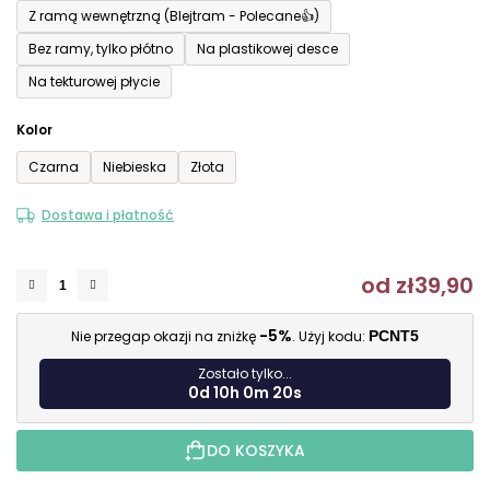
Z ramą wewnętrzną (Blejtram - Polecane👍)
Bez ramy, tylko płótno
Na plastikowej desce
Na tekturowej płycie
Kolor
Czarna
Niebieska
Złota
Dostawa i płatność
od
zł39,90
C
-5%
Nie przegap okazji na zniżkę
. Użyj kodu:
PCNT5
Zostało tylko...
0d 10h 0m 19s
DO KOSZYKA