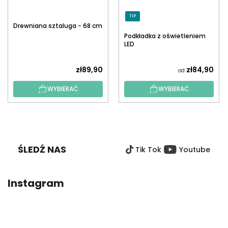
TIP
Drewniana sztaluga - 68 cm
Podkładka z oświetleniem
LED
zł89,90
zł84,90
od
WYBIERAĆ
WYBIERAĆ
S
T
O
ŚLEDŹ NAS
Tik Tok
Youtube
P
K
A
Instagram