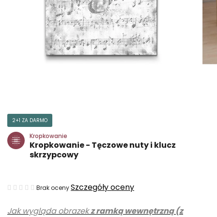
2+1 ZA DARMO
Kropkowanie
Kropkowanie - Tęczowe nuty i klucz
skrzypcowy
Średnia
Szczegóły oceny
Brak oceny
ocena
Jak wygląda obrazek
z ramką wewnętrzną (z
produktu