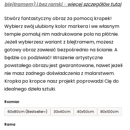
blejtramem) i bez ramki
-
więcej szczegółów tutaj
wynosi
0,0
Stwórz fantastyczny obraz za pomocą kropek!
na
Wybierz swój ulubiony kolor markera i we własnym
5
tempie pomaluj nim nadrukowane pola na płótnie.
gwiazdek.
Jeżeli wybierzesz wariant z blejtramem, możesz
gotowy obraz zawiesić bezpośrednio na ścianie. A
będzie co podziwiać! Wrażenie artystyczne
powstałego obrazu jest gwarantowane, nawet jeżeli
nie masz żadnego doświadczenia z malarstwem.
Kropka po kropce nasz projekt poprowadzi Cię do
idealnego dzieła sztuki.
Rozmiar
60x80cm (Bestseller⭐)
30x40cm
40x50cm
80x100cm
Rama