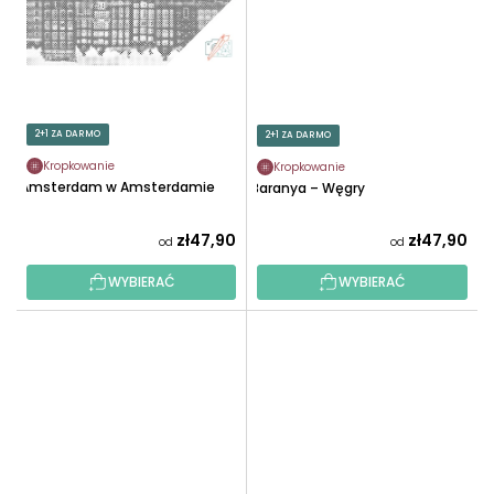
2+1 ZA DARMO
2+1 ZA DARMO
Kropkowanie
Kropkowanie
Amsterdam w Amsterdamie
Baranya – Węgry
zł47,90
zł47,90
od
od
WYBIERAĆ
WYBIERAĆ