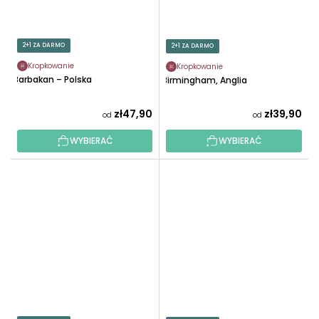
2+1 ZA DARMO
2+1 ZA DARMO
Kropkowanie
Kropkowanie
Barbakan – Polska
Birmingham, Anglia
zł47,90
zł39,90
od
od
WYBIERAĆ
WYBIERAĆ