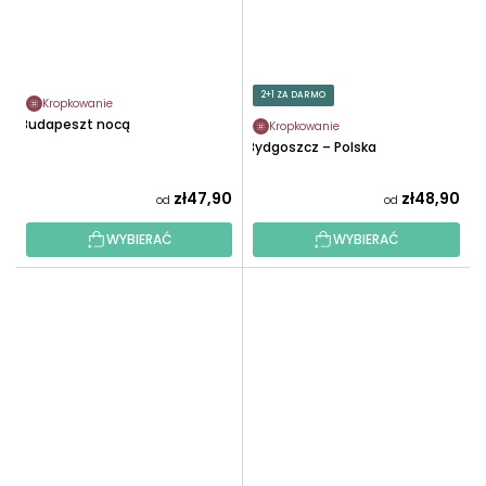
2+1 ZA DARMO
Kropkowanie
Budapeszt nocą
Kropkowanie
Bydgoszcz – Polska
zł47,90
zł48,90
od
od
WYBIERAĆ
WYBIERAĆ