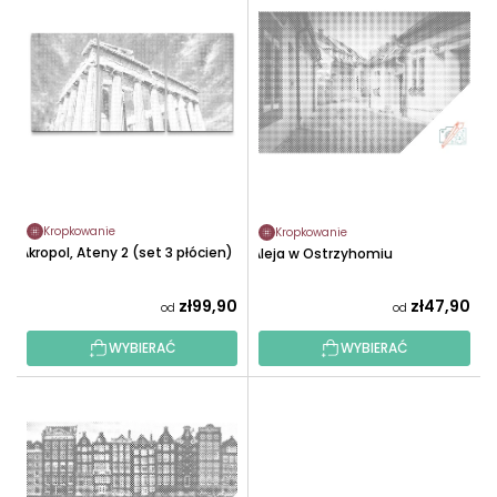
I
W
S
A
T
N
A
I
P
E
R
P
O
R
D
O
U
D
Kropkowanie
Kropkowanie
K
Akropol, Ateny 2 (set 3 płócien)
U
Aleja w Ostrzyhomiu
T
K
Ó
zł99,90
zł47,90
T
od
od
W
Ó
WYBIERAĆ
WYBIERAĆ
W