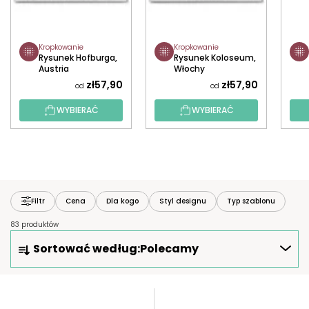
Kropkowanie
Kropkowanie
Rysunek Hofburga,
Rysunek Koloseum,
Austria
Włochy
zł57,90
zł57,90
od
od
WYBIERAĆ
WYBIERAĆ
Filtr
Cena
Dla kogo
Styl designu
Typ szablonu
83 produktów
S
Sortować według:
Polecamy
O
R
T
L
O