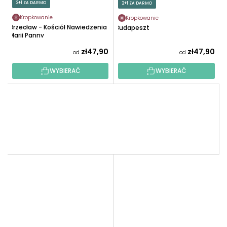
2+1 ZA DARMO
2+1 ZA DARMO
Kropkowanie
Kropkowanie
Brzecław - Kościół Nawiedzenia
Budapeszt
Marii Panny
zł47,90
zł47,90
od
od
WYBIERAĆ
WYBIERAĆ