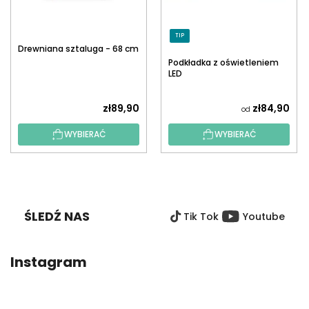
TIP
Drewniana sztaluga - 68 cm
Podkładka z oświetleniem
LED
zł89,90
zł84,90
od
WYBIERAĆ
WYBIERAĆ
S
T
O
ŚLEDŹ NAS
Tik Tok
Youtube
P
K
A
Instagram