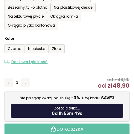
Bez ramy, tylko płótno
Na plastikowej desce
Na tekturowej płycie
Okrągła ramka
Okrągła płytka kartonowa
Kolor
Czarna
Niebieska
Złota
Dostawa i płatność
od zł48,90
od
zł48,90
C
-3%
Nie przegap okazji na zniżkę
. Użyj kodu:
SAVE3
Zostało tylko...
0d 1h 56m 49s
DO KOSZYKA