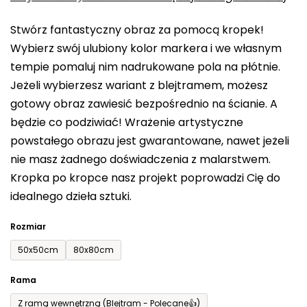
0,0
Stwórz fantastyczny obraz za pomocą kropek!
na
Wybierz swój ulubiony kolor markera i we własnym
5
tempie pomaluj nim nadrukowane pola na płótnie.
gwiazdek.
Jeżeli wybierzesz wariant z blejtramem, możesz
gotowy obraz zawiesić bezpośrednio na ścianie. A
będzie co podziwiać! Wrażenie artystyczne
powstałego obrazu jest gwarantowane, nawet jeżeli
nie masz żadnego doświadczenia z malarstwem.
Kropka po kropce nasz projekt poprowadzi Cię do
idealnego dzieła sztuki.
Rozmiar
50x50cm
80x80cm
Rama
Z ramą wewnętrzną (Blejtram - Polecane👍)