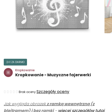
2+1 ZA DARMO
Kropkowanie
Kropkowanie - Muzyczne fajerwerki
Średnia
Szczegóły oceny
Brak oceny
ocena
Jak wygląda obrazek
z ramką wewnętrzną (z
produktu
blejtramem) i bez ramki
-
więcej szczegółów tutaj
wynosi