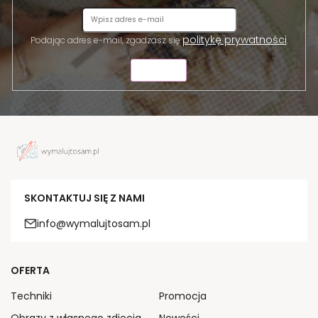
politykę prywatności
Podając adres e-mail, zgadzasz się
.
WYŚLIJ
SKONTAKTUJ SIĘ Z NAMI
info@wymalujtosam.pl
OFERTA
Techniki
Promocja