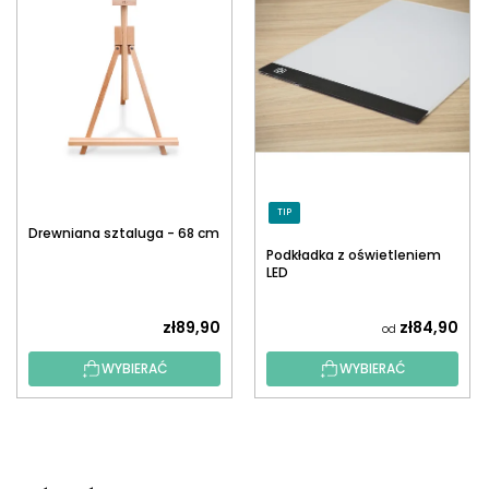
TIP
Drewniana sztaluga - 68 cm
Podkładka z oświetleniem
LED
zł89,90
zł84,90
od
WYBIERAĆ
WYBIERAĆ
S
T
O