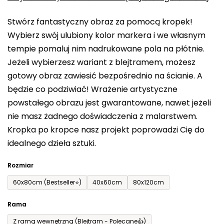
0,0
Stwórz fantastyczny obraz za pomocą kropek!
na
Wybierz swój ulubiony kolor markera i we własnym
5
tempie pomaluj nim nadrukowane pola na płótnie.
gwiazdek.
Jeżeli wybierzesz wariant z blejtramem, możesz
gotowy obraz zawiesić bezpośrednio na ścianie. A
będzie co podziwiać! Wrażenie artystyczne
powstałego obrazu jest gwarantowane, nawet jeżeli
nie masz żadnego doświadczenia z malarstwem.
Kropka po kropce nasz projekt poprowadzi Cię do
idealnego dzieła sztuki.
Rozmiar
60x80cm (Bestseller⭐)
40x60cm
80x120cm
Rama
Z ramą wewnętrzną (Blejtram - Polecane👍)