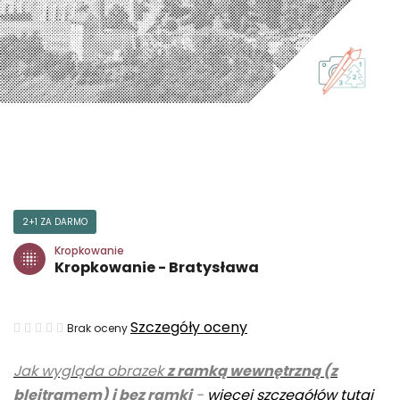
2+1 ZA DARMO
Kropkowanie
Kropkowanie - Bratysława
Średnia
Szczegóły oceny
Brak oceny
ocena
Jak wygląda obrazek
z ramką wewnętrzną (z
produktu
blejtramem) i bez ramki
-
więcej szczegółów tutaj
wynosi