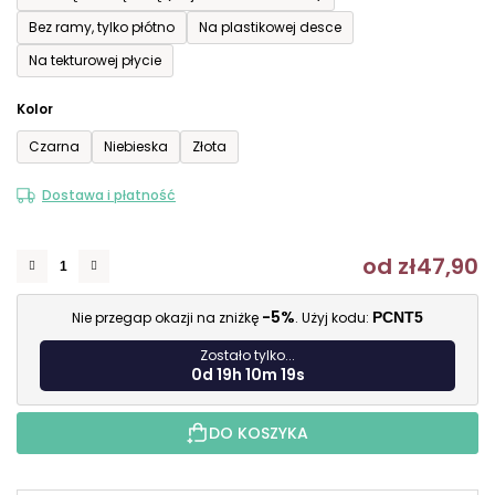
Bez ramy, tylko płótno
Na plastikowej desce
Na tekturowej płycie
Kolor
Czarna
Niebieska
Złota
Dostawa i płatność
od
zł47,90
C
-5%
Nie przegap okazji na zniżkę
. Użyj kodu:
PCNT5
Zostało tylko...
0d 19h 10m 18s
DO KOSZYKA