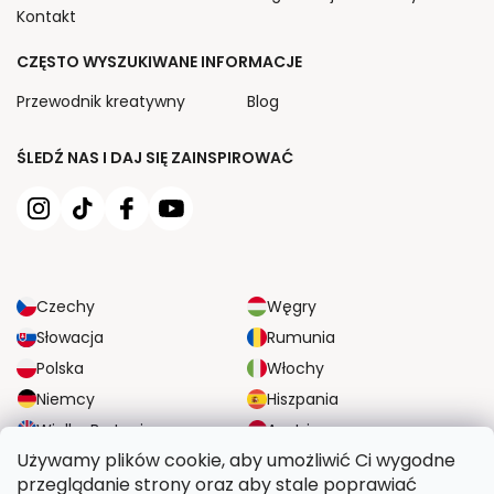
Kontakt
CZĘSTO WYSZUKIWANE INFORMACJE
Przewodnik kreatywny
Blog
ŚLEDŹ NAS I DAJ SIĘ ZAINSPIROWAĆ
Czechy
Węgry
Słowacja
Rumunia
Polska
Włochy
Niemcy
Hiszpania
Wielka Brytania
Austria
Używamy plików cookie, aby umożliwić Ci wygodne
przeglądanie strony oraz aby stale poprawiać