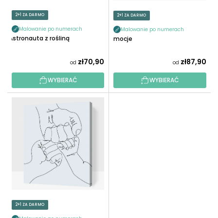
D
O
U
2+1 ZA DARMO
2+1 ZA DARMO
D
K
U
Malowanie po numerach
Malowanie po numerach
T
Astronauta z rośliną
Emocje
K
Ó
T
W
zł70,90
zł87,90
od
od
Ó
W
WYBIERAĆ
WYBIERAĆ
2+1 ZA DARMO