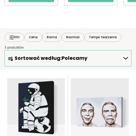
Filtr
Cena
Rama
Rozmiar
Tempo tworzenia
3 produktów
S
Sortować według:
Polecamy
O
R
T
L
O
I
W
S
A
T
N
A
I
P
E
R
P
O
R