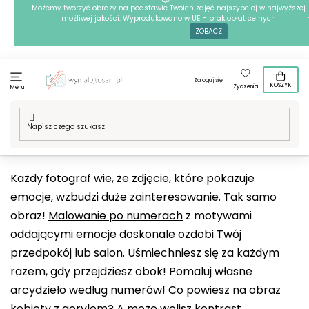
Przejść
Możemy tworzyć obrazy na podstawie Twoich zdjęć najszybciej w najwyższej
możliwej jakości. Wyprodukowano w UE = brak opłat celnych
do
ZOBACZ
treści
Zaloguj się
KOSZYK
Życzenia
Menu
Home
/
Techniki
/
Malowanie po numerach
/
Nasze motywy
/
Emocje
Każdy fotograf wie, że zdjęcie, które pokazuje
emocje, wzbudzi duże zainteresowanie. Tak samo
obraz!
Malowanie po numerach
z motywami
oddającymi emocje doskonale ozdobi Twój
przedpokój lub salon. Uśmiechniesz się za każdym
razem, gdy przejdziesz obok! Pomaluj własne
arcydzieło według numerów! Co powiesz na obraz
kobiety z gorylem
? A może wolisz
kontrast