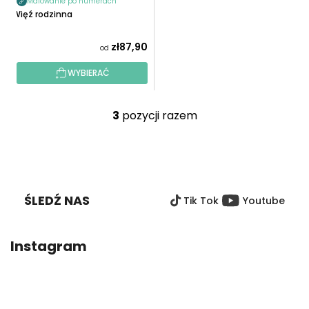
Malowanie po numerach
Więź rodzinna
zł87,90
od
WYBIERAĆ
3
pozycji razem
K
o
n
S
t
T
r
O
o
ŚLEDŹ NAS
Tik Tok
Youtube
P
l
K
k
A
i
Instagram
l
i
s
t