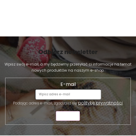
y
Odbierz newsletter
Wpisz swój e-mail, a my będziemy przesyłać ci informacje na temat
nowych produktów na naszym e-shop.
E-mail
politykę prywatności
Podając adres e-mail, zgadzasz się
.
WYŚLIJ