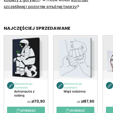
szczęśliwej i pozornie smutnej twarzy
?
NAJCZĘŚCIEJ SPRZEDAWANE
Malowanie po
Malowanie po
numerach
numerach
Astronauta z
Więź rodzinna
rośliną
zł70,90
zł87,90
od
od
WYBIERAĆ
WYBIERAĆ