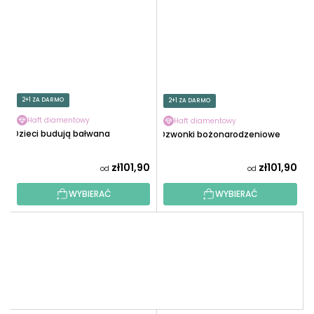
2+1 ZA DARMO
2+1 ZA DARMO
Haft diamentowy
Haft diamentowy
Dzieci budują bałwana
Dzwonki bożonarodzeniowe
zł101,90
zł101,90
od
od
WYBIERAĆ
WYBIERAĆ