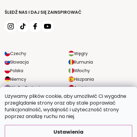
ŚLEDŹ NAS I DAJ SIĘ ZAINSPIROWAĆ
Czechy
Węgry
Słowacja
Rumunia
Polska
Włochy
Niemcy
Hiszpania
Wielka Brytania
Austria
Używamy plików cookie, aby umożliwić Ci wygodne
przeglądanie strony oraz aby stale poprawiać
NIEZAWODNE OPCJE DOSTAWY
funkcjonalność, wydajność i użyteczność strony
poprzez analizę ruchu na niej.
BEZPIECZNE OPCJE PŁATNOŚCI
Ustawienia