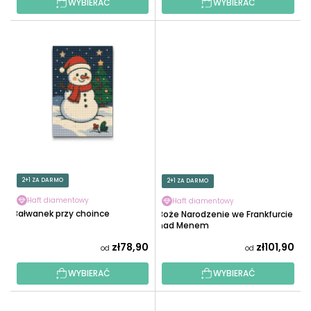
WYBIERAĆ
WYBIERAĆ
2+1 ZA DARMO
2+1 ZA DARMO
Haft diamentowy
Haft diamentowy
Bałwanek przy choince
Boże Narodzenie we Frankfurcie
nad Menem
zł78,90
zł101,90
od
od
WYBIERAĆ
WYBIERAĆ