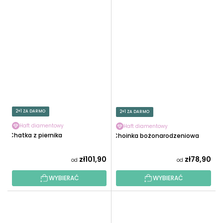
2+1 ZA DARMO
2+1 ZA DARMO
Haft diamentowy
Haft diamentowy
Chatka z piernika
Choinka bożonarodzeniowa
zł101,90
zł78,90
od
od
WYBIERAĆ
WYBIERAĆ