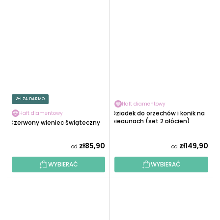
2+1 ZA DARMO
Haft diamentowy
Dziadek do orzechów i konik na
Haft diamentowy
biegunach (set 2 płócien)
Czerwony wieniec świąteczny
zł85,90
zł149,90
od
od
WYBIERAĆ
WYBIERAĆ