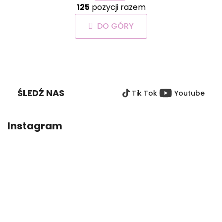
i
125
pozycji razem
o
n
n
a
DO GÓRY
t
c
r
j
o
a
S
l
T
k
O
i
ŚLEDŹ NAS
Tik Tok
Youtube
P
l
i
K
s
A
Instagram
t
y