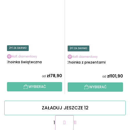
2+1 ZA DARMO
2+1 ZA DARMO
Haft diamentowy
Haft diamentowy
Choinka świąteczna
Choinka z prezentami
zł78,90
zł101,90
od
od
WYBIERAĆ
WYBIERAĆ
ZAŁADUJ JESZCZE 12
P
1
11
a
g
K