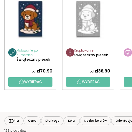
Malowanie po
Kropkowanie
Świąteczny piesek
numerach
Świąteczny piesek
zł70,90
zł36,90
od
od
WYBIERAĆ
WYBIERAĆ
Filtr
Cena
Dla kogo
Kolor
Liczba kolorów
Orientacj
125 produktów