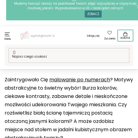
Przejść
Możemy tworzyć obrazy na podstawie Twoich zdjęć najszybciej w najwyższej
możliwej jakości. Wyprodukowano w UE = brak opłat celnych
do
ZOBACZ
treści
Zaloguj się
KOSZYK
Życzenia
Menu
Home
/
Techniki
/
Malowanie po numerach
/
Nasze motywy
/
Sztuka
/
Motywy abstrakcyjne
Zaintrygowało Cię
malowanie po numerach
? Motywy
abstrakcyjne to świetny wybór! Burza kolorów,
ciekawe kontrasty, zabawne detale i nieskończone
możliwości udekorowania Twojego mieszkania. Czy
rozświetlisz białą ścianę tajemniczą postacią
otoczoną jasnymi kolorami? A może ozdobisz
miejsce nad stołem w jadalni kubistycznym obrazem
abstrakcyjnych twarzy?