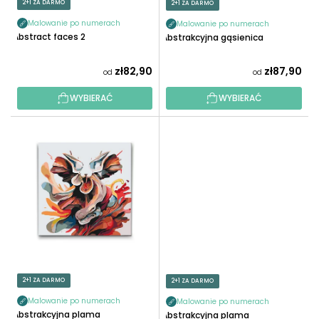
U
2+1 ZA DARMO
2+1 ZA DARMO
D
K
U
Malowanie po numerach
Malowanie po numerach
T
Abstract faces 2
Abstrakcyjna gąsienica
K
Ó
T
W
zł82,90
zł87,90
od
od
Ó
W
WYBIERAĆ
WYBIERAĆ
2+1 ZA DARMO
2+1 ZA DARMO
Malowanie po numerach
Malowanie po numerach
Abstrakcyjna plama
Abstrakcyjna plama