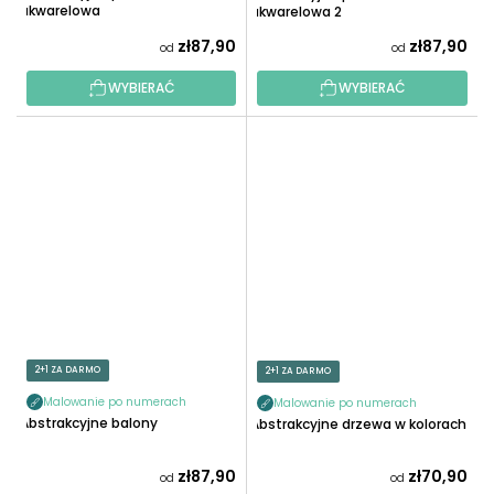
akwarelowa
akwarelowa 2
zł87,90
zł87,90
od
od
WYBIERAĆ
WYBIERAĆ
2+1 ZA DARMO
2+1 ZA DARMO
Malowanie po numerach
Malowanie po numerach
Abstrakcyjne balony
Abstrakcyjne drzewa w kolorach
zł87,90
zł70,90
od
od