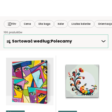
Filtr
Cena
Dla kogo
Kolor
Liczba kolorów
Orientacj
166 produktów
S
Sortować według:
Polecamy
O
R
T
L
O
I
W
S
A
T
N
A
I
P
E
R
P
O
R
D
O