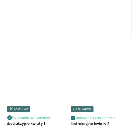
2+1 ZA DARMO
2+1 ZA DARMO
Malowanie po numerach
Malowanie po numerach
Abstrakcyjne kwiaty 1
Abstrakcyjne kwiaty 2