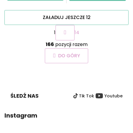
ZAŁADUJ JESZCZE 12
P
1
14
a
g
K
i
166
pozycji razem
o
n
n
a
DO GÓRY
t
c
r
j
o
a
S
l
T
k
O
i
ŚLEDŹ NAS
Tik Tok
Youtube
P
l
i
K
s
A
Instagram
t
y