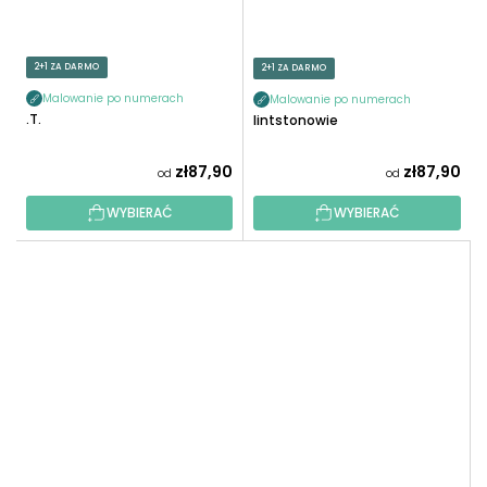
2+1 ZA DARMO
2+1 ZA DARMO
Malowanie po numerach
Malowanie po numerach
E.T.
Flintstonowie
zł87,90
zł87,90
od
od
WYBIERAĆ
WYBIERAĆ