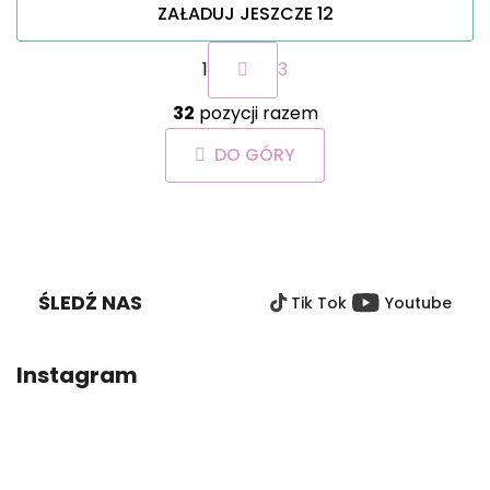
ZAŁADUJ JESZCZE 12
P
1
3
a
g
K
i
32
pozycji razem
o
n
n
a
DO GÓRY
t
c
r
j
o
a
S
l
T
k
O
i
ŚLEDŹ NAS
Tik Tok
Youtube
P
l
i
K
s
A
Instagram
t
y