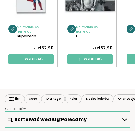
Malowanie po
Malowanie po
numerach
numerach
Superman
E.T.
zł82,90
zł87,90
od
od
WYBIERAĆ
WYBIERAĆ
Filtr
Cena
Dla kogo
Kolor
Liczba kolorów
Orientacj
32 produktów
S
Sortować według:
Polecamy
O
R