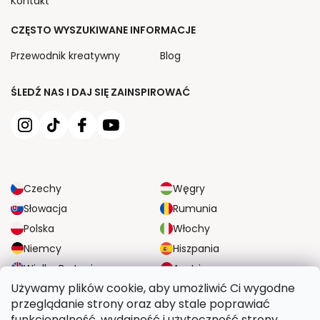
Kontakt
CZĘSTO WYSZUKIWANE INFORMACJE
Przewodnik kreatywny
Blog
ŚLEDŹ NAS I DAJ SIĘ ZAINSPIROWAĆ
Czechy
Węgry
Słowacja
Rumunia
Polska
Włochy
Niemcy
Hiszpania
Wielka Brytania
Austria
Używamy plików cookie, aby umożliwić Ci wygodne
przeglądanie strony oraz aby stale poprawiać
NIEZAWODNE OPCJE DOSTAWY
funkcjonalność, wydajność i użyteczność strony