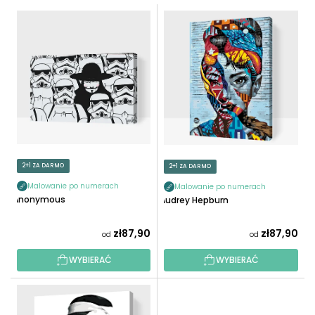
T
L
O
I
W
S
A
T
N
A
I
P
E
R
P
O
R
D
O
U
2+1 ZA DARMO
2+1 ZA DARMO
D
K
U
Malowanie po numerach
Malowanie po numerach
T
Anonymous
Audrey Hepburn
K
Ó
T
W
zł87,90
zł87,90
od
od
Ó
W
WYBIERAĆ
WYBIERAĆ