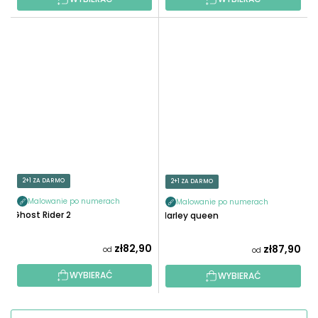
2+1 ZA DARMO
2+1 ZA DARMO
Malowanie po numerach
Malowanie po numerach
Ghost Rider 2
Harley queen
zł82,90
zł87,90
od
od
WYBIERAĆ
WYBIERAĆ