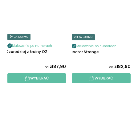
2+1 ZA DARMO
2+1 ZA DARMO
Malowanie po numerach
Malowanie po numerach
Czarodziej z krainy OZ
Doctor Strange
zł87,90
zł82,90
od
od
WYBIERAĆ
WYBIERAĆ