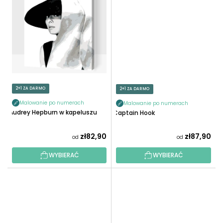
2+1 ZA DARMO
2+1 ZA DARMO
Malowanie po numerach
Malowanie po numerach
Audrey Hepburn w kapeluszu
Captain Hook
zł82,90
zł87,90
od
od
WYBIERAĆ
WYBIERAĆ