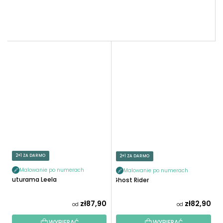
2+1 ZA DARMO
2+1 ZA DARMO
Malowanie po numerach
Malowanie po numerach
Futurama Leela
Ghost Rider
zł87,90
zł82,90
od
od
WYBIERAĆ
WYBIERAĆ