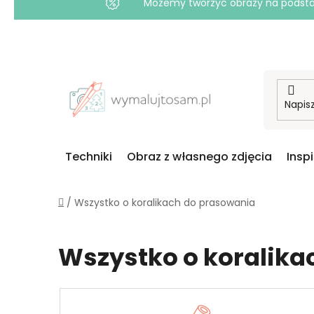
Możemy tworzyć obrazy na podstawi
Przejść
do
treści
Techniki
Obraz z własnego zdjęcia
Insp
Home
/
Wszystko o koralikach do prasowania
Wszystko o koralika