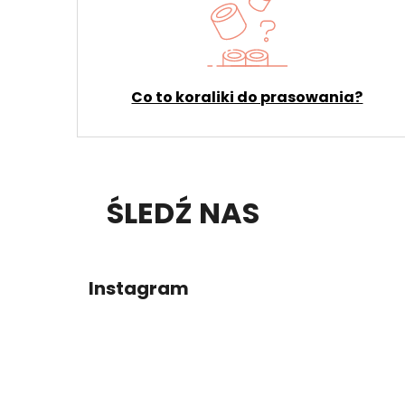
Co to koraliki do prasowania?
S
ŚLEDŹ NAS
T
O
Instagram
P
K
A