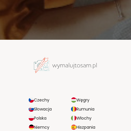
Czechy
Węgry
Słowacja
Rumunia
Polska
Włochy
Niemcy
Hiszpania