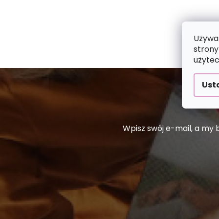
Używam
strony
użytec
Ust
Wpisz swój e-mail, a my