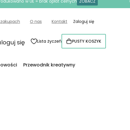
produkowano w UE = brak opłat celnych
ZOBACZ
 zakupach
O nas
Kontakt
Zaloguj się
loguj się
Lista życzeń
PUSTY KOSZYK
KOSZYK
owości
Przewodnik kreatywny