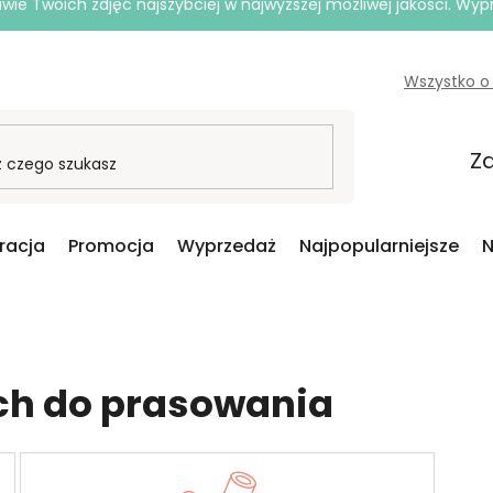
e Twoich zdjęć najszybciej w najwyższej możliwej jakości. Wy
Wszystko o
Za
iracja
Promocja
Wyprzedaż
Najpopularniejsze
N
ch do prasowania