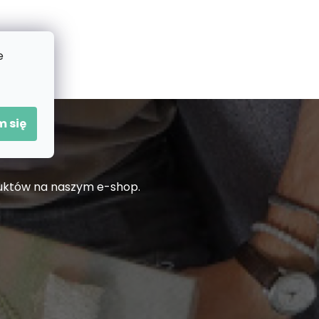
e
 się
duktów na naszym e-shop.