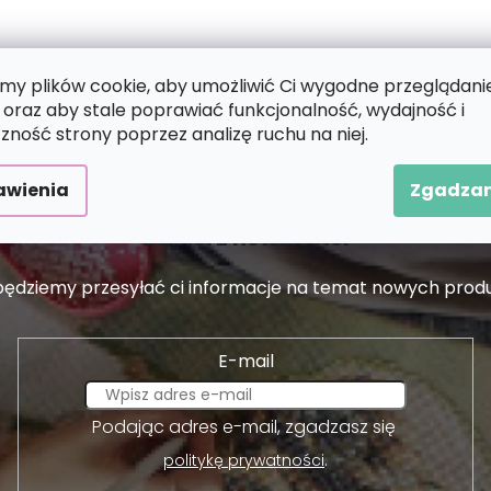
y plików cookie, aby umożliwić Ci wygodne przeglądani
 oraz aby stale poprawiać funkcjonalność, wydajność i
zność strony poprzez analizę ruchu na niej.
awienia
Zgadzam
Odbierz newsletter
 będziemy przesyłać ci informacje na temat nowych pro
E-mail
Podając adres e-mail, zgadzasz się
.
politykę prywatności