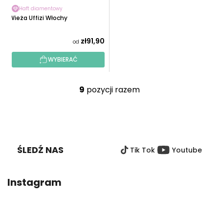
Haft diamentowy
Wieża Uffizi Włochy
zł91,90
od
WYBIERAĆ
9
pozycji razem
K
o
n
S
t
T
r
O
o
ŚLEDŹ NAS
Tik Tok
Youtube
P
l
K
k
A
i
Instagram
l
i
s