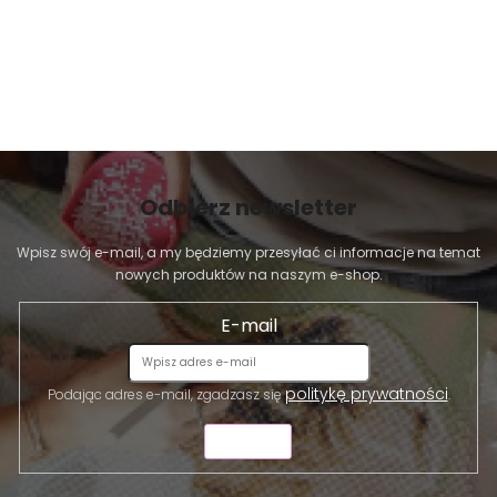
t
y
Odbierz newsletter
Wpisz swój e-mail, a my będziemy przesyłać ci informacje na temat
nowych produktów na naszym e-shop.
E-mail
politykę prywatności
Podając adres e-mail, zgadzasz się
.
WYŚLIJ