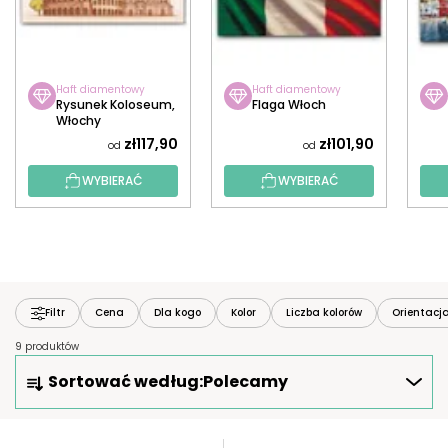
Haft diamentowy
Haft diamentowy
Rysunek Koloseum,
Flaga Włoch
Włochy
zł117,90
zł101,90
od
od
WYBIERAĆ
WYBIERAĆ
Filtr
Cena
Dla kogo
Kolor
Liczba kolorów
Orientacj
9 produktów
S
Sortować według:
Polecamy
O
R
T