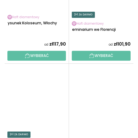
2+1 ZA DARMO
Haft diamentowy
Rysunek Koloseum, Włochy
Haft diamentowy
Seminarium we Florencji
zł117,90
zł101,90
od
od
WYBIERAĆ
WYBIERAĆ
2+1 ZA DARMO