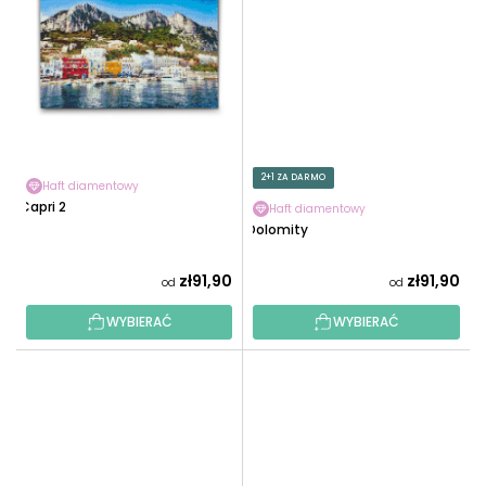
2+1 ZA DARMO
Haft diamentowy
Capri 2
Haft diamentowy
Dolomity
zł91,90
zł91,90
od
od
WYBIERAĆ
WYBIERAĆ