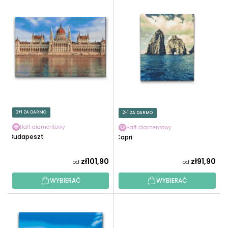
L
O
I
W
S
A
T
N
A
I
P
E
R
P
O
R
D
O
U
2+1 ZA DARMO
2+1 ZA DARMO
D
K
U
Haft diamentowy
Haft diamentowy
T
Budapeszt
Capri
K
Ó
T
W
zł101,90
zł91,90
od
od
Ó
W
WYBIERAĆ
WYBIERAĆ