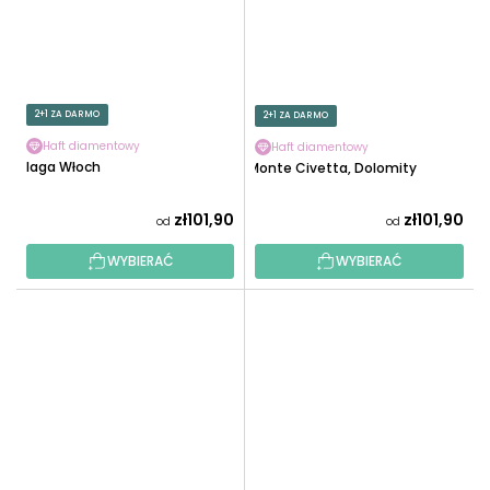
2+1 ZA DARMO
2+1 ZA DARMO
Haft diamentowy
Haft diamentowy
Flaga Włoch
Monte Civetta, Dolomity
zł101,90
zł101,90
od
od
WYBIERAĆ
WYBIERAĆ