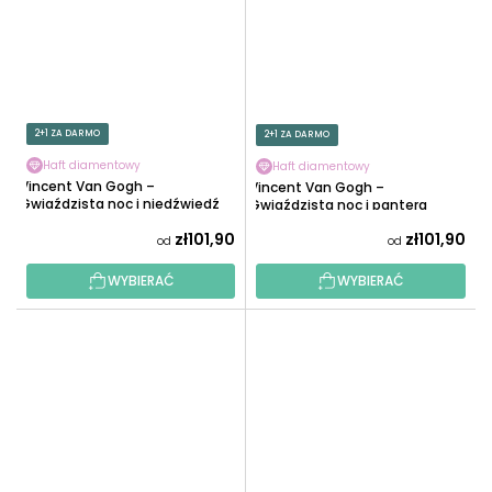
2+1 ZA DARMO
2+1 ZA DARMO
Haft diamentowy
Haft diamentowy
Vincent Van Gogh –
Vincent Van Gogh –
Gwiaździsta noc i niedźwiedź
Gwiaździsta noc i pantera
zł101,90
zł101,90
od
od
WYBIERAĆ
WYBIERAĆ