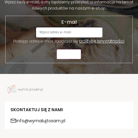
Wpisz swój e-mail, a my będziemy przesyłać ci informacje na temat
nowych produktów na naszym e-shop.
E-mail
politykę prywatności
Podając adres e-mail, zgadzasz się
.
WYŚLIJ
SKONTAKTUJ SIĘ Z NAMI
info@wymalujtosam.pl