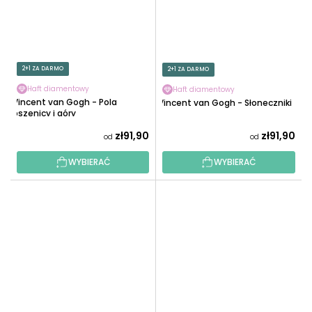
2+1 ZA DARMO
2+1 ZA DARMO
Haft diamentowy
Haft diamentowy
Vincent van Gogh - Pola
Vincent van Gogh - Słoneczniki
pszenicy i góry
zł91,90
zł91,90
od
od
WYBIERAĆ
WYBIERAĆ