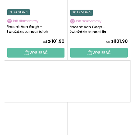
2+1 ZA DARMO
2+1 ZA DARMO
Haft diamentowy
Haft diamentowy
Vincent Van Gogh –
Vincent Van Gogh –
Gwiaździsta noc i jeleń
Gwiaździsta noc i lis
zł101,90
zł101,90
od
od
WYBIERAĆ
WYBIERAĆ