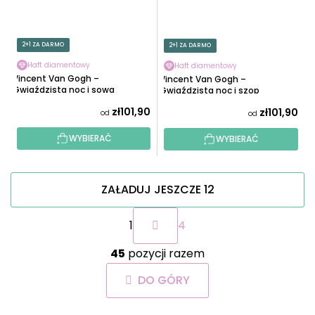
2+1 ZA DARMO
2+1 ZA DARMO
Haft diamentowy
Haft diamentowy
Vincent Van Gogh –
Vincent Van Gogh –
Gwiaździsta noc i sowa
Gwiaździsta noc i szop
zł101,90
zł101,90
od
od
WYBIERAĆ
WYBIERAĆ
ZAŁADUJ JESZCZE 12
P
1
4
a
g
K
i
45
pozycji razem
o
n
n
a
DO GÓRY
t
c
r
j