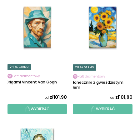
O
I
W
S
A
T
N
A
I
P
E
R
P
O
R
D
O
U
2+1 ZA DARMO
2+1 ZA DARMO
D
K
U
Haft diamentowy
Haft diamentowy
T
Origami Vincent Van Gogh
Słoneczniki z gwieździstym
K
Ó
tłem
T
W
zł101,90
zł101,90
od
od
Ó
W
WYBIERAĆ
WYBIERAĆ