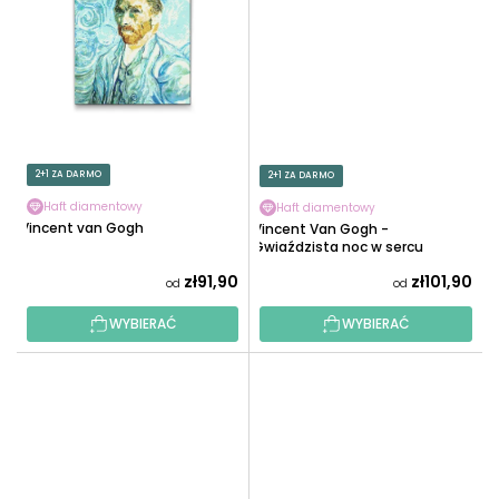
2+1 ZA DARMO
2+1 ZA DARMO
Haft diamentowy
Haft diamentowy
Vincent van Gogh
Vincent Van Gogh -
Gwiaździsta noc w sercu
zł91,90
zł101,90
od
od
WYBIERAĆ
WYBIERAĆ