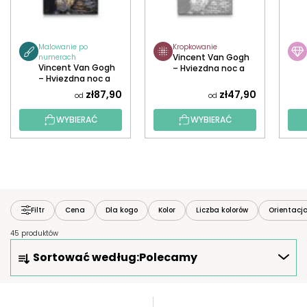
Malowanie po
Kropkowanie
Vincent Van Gogh
numerach
Vincent Van Gogh
– Hviezdna noc a
– Hviezdna noc a
border kólia
border kólia
zł87,90
zł47,90
od
od
WYBIERAĆ
WYBIERAĆ
Filtr
Cena
Dla kogo
Kolor
Liczba kolorów
Orientacj
45 produktów
S
Sortować według:
Polecamy
O
R
T
L