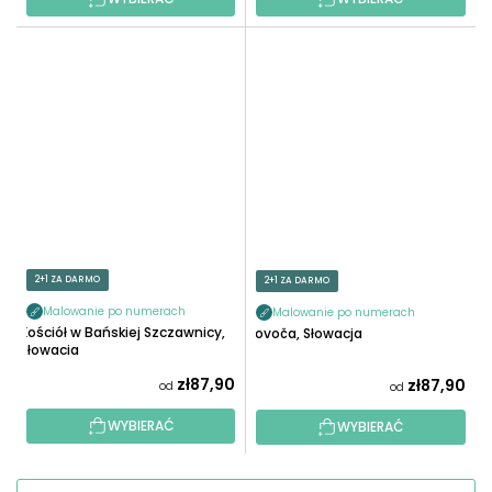
2+1 ZA DARMO
2+1 ZA DARMO
Malowanie po numerach
Malowanie po numerach
Kościół w Bańskiej Szczawnicy,
Lovoča, Słowacja
Słowacja
zł87,90
zł87,90
od
od
WYBIERAĆ
WYBIERAĆ