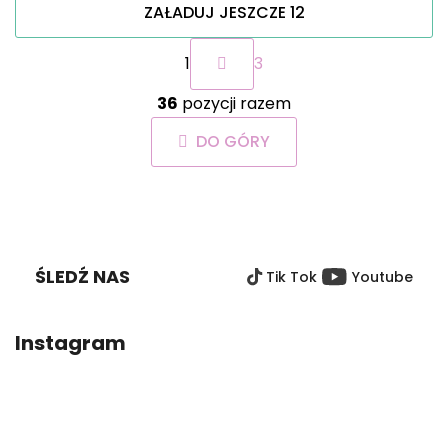
ZAŁADUJ JESZCZE 12
P
1
3
a
g
K
i
36
pozycji razem
o
n
n
a
DO GÓRY
t
c
r
j
o
a
S
l
T
k
O
i
ŚLEDŹ NAS
Tik Tok
Youtube
P
l
i
K
s
A
Instagram
t
y