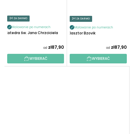
2+1 ZA DARMO
2+1 ZA DARMO
Malowanie po numerach
Malowanie po numerach
Katedra św. Jana Chrzciciela
Klasztor Bzovik
zł87,90
zł87,90
od
od
WYBIERAĆ
WYBIERAĆ