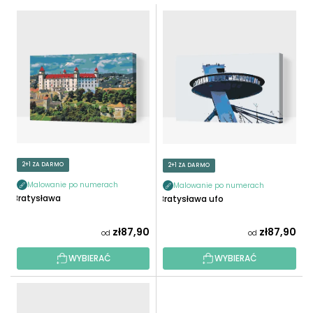
T
L
O
I
W
S
A
T
N
A
I
P
E
R
P
O
R
D
O
U
2+1 ZA DARMO
2+1 ZA DARMO
D
K
U
Malowanie po numerach
Malowanie po numerach
T
Bratysława
Bratysława ufo
K
Ó
T
W
zł87,90
zł87,90
od
od
Ó
W
WYBIERAĆ
WYBIERAĆ