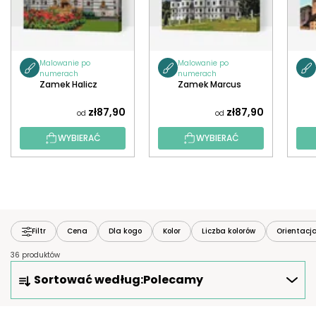
Malowanie po
Malowanie po
numerach
numerach
Zamek Halicz
Zamek Marcus
zł87,90
zł87,90
od
od
WYBIERAĆ
WYBIERAĆ
Filtr
Cena
Dla kogo
Kolor
Liczba kolorów
Orientacj
36 produktów
S
Sortować według:
Polecamy
O
R