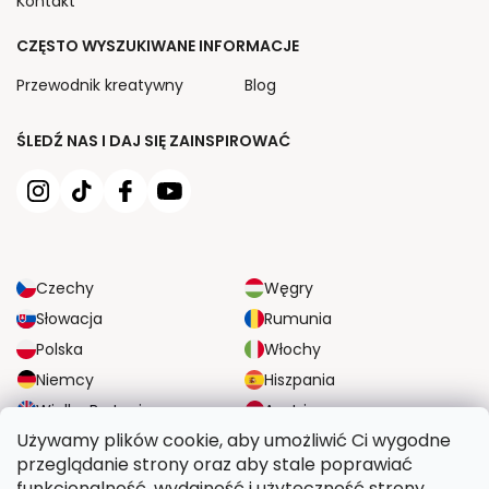
Kontakt
CZĘSTO WYSZUKIWANE INFORMACJE
Przewodnik kreatywny
Blog
ŚLEDŹ NAS I DAJ SIĘ ZAINSPIROWAĆ
Czechy
Węgry
Słowacja
Rumunia
Polska
Włochy
Niemcy
Hiszpania
Wielka Brytania
Austria
Używamy plików cookie, aby umożliwić Ci wygodne
przeglądanie strony oraz aby stale poprawiać
NIEZAWODNE OPCJE DOSTAWY
funkcjonalność, wydajność i użyteczność strony