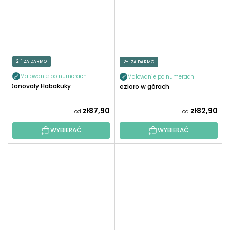
2+1 ZA DARMO
2+1 ZA DARMO
Malowanie po numerach
Malowanie po numerach
Donovaly Habakuky
Jezioro w górach
zł87,90
zł82,90
od
od
WYBIERAĆ
WYBIERAĆ