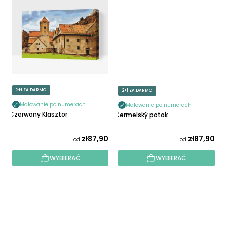
2+1 ZA DARMO
2+1 ZA DARMO
Malowanie po numerach
Malowanie po numerach
Czerwony Klasztor
Čermelský potok
zł87,90
zł87,90
od
od
WYBIERAĆ
WYBIERAĆ