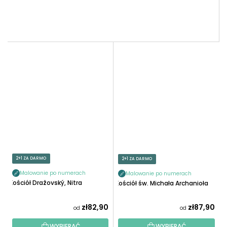
2+1 ZA DARMO
2+1 ZA DARMO
Malowanie po numerach
Malowanie po numerach
Kościół Dražovský, Nitra
Kościół św. Michała Archanioła
zł82,90
zł87,90
od
od
WYBIERAĆ
WYBIERAĆ