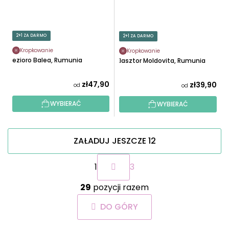
2+1 ZA DARMO
2+1 ZA DARMO
Kropkowanie
Kropkowanie
Jezioro Balea, Rumunia
Klasztor Moldovita, Rumunia
zł47,90
zł39,90
od
od
WYBIERAĆ
WYBIERAĆ
ZAŁADUJ JESZCZE 12
P
1
3
a
g
K
i
29
pozycji razem
o
n
n
a
DO GÓRY
t
c
r
j