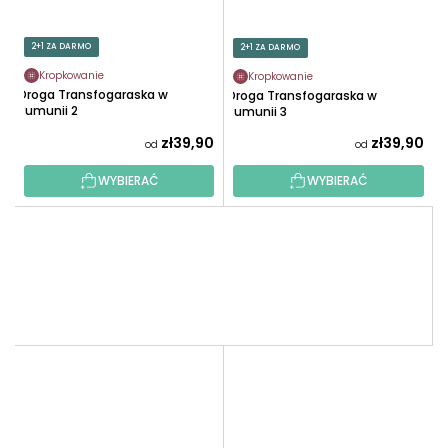
2+1 ZA DARMO
2+1 ZA DARMO
Kropkowanie
Kropkowanie
Droga Transfogaraska w
Droga Transfogaraska w
Rumunii 2
Rumunii 3
zł39,90
zł39,90
od
od
WYBIERAĆ
WYBIERAĆ