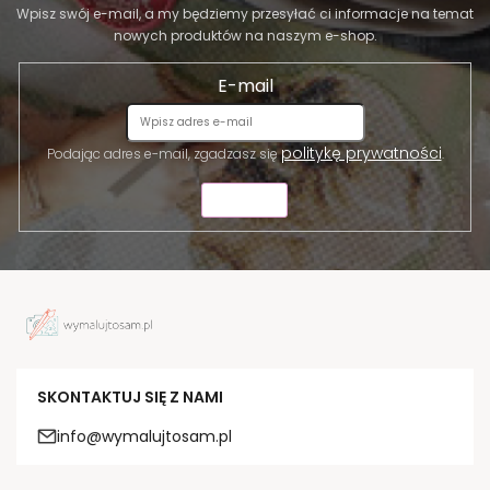
Wpisz swój e-mail, a my będziemy przesyłać ci informacje na temat
nowych produktów na naszym e-shop.
E-mail
politykę prywatności
Podając adres e-mail, zgadzasz się
.
WYŚLIJ
SKONTAKTUJ SIĘ Z NAMI
info@wymalujtosam.pl