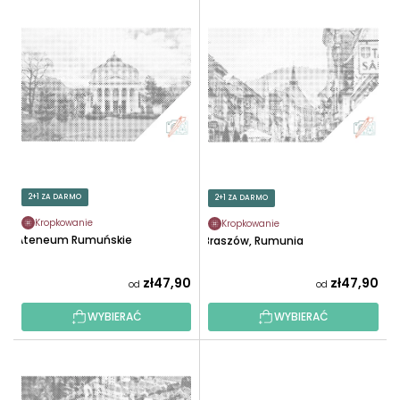
L
O
I
W
S
A
T
N
A
I
P
E
R
P
O
R
D
O
U
2+1 ZA DARMO
2+1 ZA DARMO
D
K
U
Kropkowanie
Kropkowanie
T
Ateneum Rumuńskie
Braszów, Rumunia
K
Ó
T
W
zł47,90
zł47,90
od
od
Ó
W
WYBIERAĆ
WYBIERAĆ