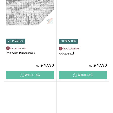
2+1 ZA DARMO
2+1 ZA DARMO
Kropkowanie
Kropkowanie
Braszów, Rumunia 2
Budapeszt
zł47,90
zł47,90
od
od
WYBIERAĆ
WYBIERAĆ