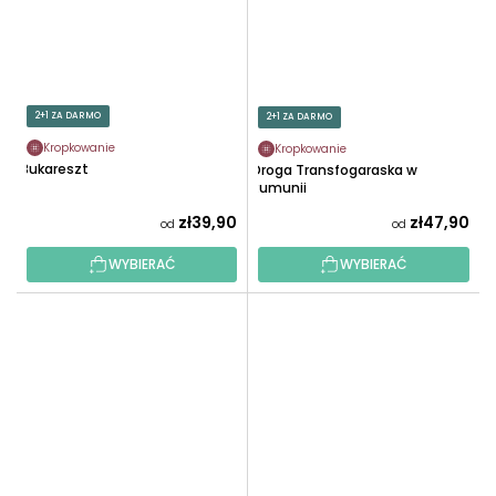
2+1 ZA DARMO
2+1 ZA DARMO
Kropkowanie
Kropkowanie
Bukareszt
Droga Transfogaraska w
Rumunii
zł39,90
zł47,90
od
od
WYBIERAĆ
WYBIERAĆ