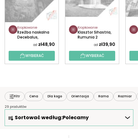
Kropkowanie
Kropkowanie
Rzeźba naskalna
Klasztor Sihastria,
Decebalus,
Rumunia 2
Rumunia
zł48,90
zł39,90
od
od
WYBIERAĆ
WYBIERAĆ
Filtr
Cena
Dla kogo
Orientacja
Rama
Rozmiar
29 produktów
S
Sortować według:
Polecamy
O
R
T