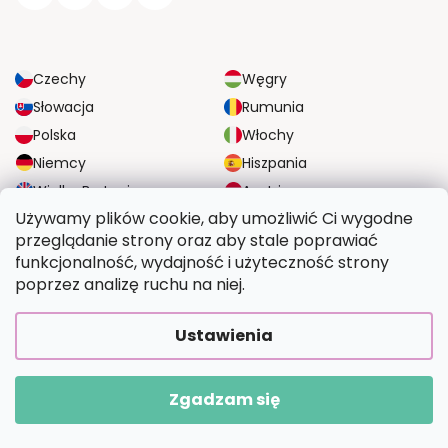
Czechy
Węgry
Słowacja
Rumunia
Polska
Włochy
Niemcy
Hiszpania
Wielka Brytania
Austria
Używamy plików cookie, aby umożliwić Ci wygodne
przeglądanie strony oraz aby stale poprawiać
NIEZAWODNE OPCJE DOSTAWY
funkcjonalność, wydajność i użyteczność strony
poprzez analizę ruchu na niej.
BEZPIECZNE OPCJE PŁATNOŚCI
Ustawienia
Zgadzam się
Copyright 2026
Wymalujtosam.pl
. Wszystkie prawa zastrzeżone.
Opracował Shoptet Premium
|
Upravilo
FV STUDIO