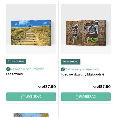
T
L
O
I
W
S
A
T
N
A
I
P
E
R
P
O
R
D
O
U
2+1 ZA DARMO
2+1 ZA DARMO
D
K
U
Malowanie po numerach
Malowanie po numerach
T
Bieszczady
Brązowe dzwony Małopolski
K
Ó
T
W
zł87,90
zł87,90
od
od
Ó
W
WYBIERAĆ
WYBIERAĆ