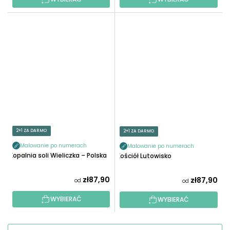
2+1 ZA DARMO
2+1 ZA DARMO
Malowanie po numerach
Malowanie po numerach
Kopalnia soli Wieliczka – Polska
Kościół Lutowisko
zł87,90
zł87,90
od
od
WYBIERAĆ
WYBIERAĆ