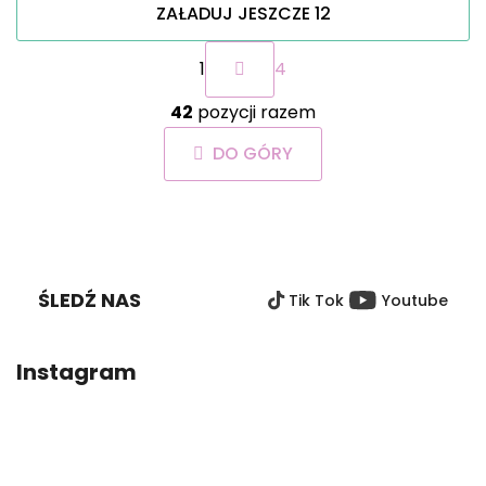
ZAŁADUJ JESZCZE 12
P
1
4
a
g
K
i
42
pozycji razem
o
n
n
a
DO GÓRY
t
c
r
j
o
a
S
l
T
k
O
i
ŚLEDŹ NAS
Tik Tok
Youtube
P
l
i
K
s
A
Instagram
t
y