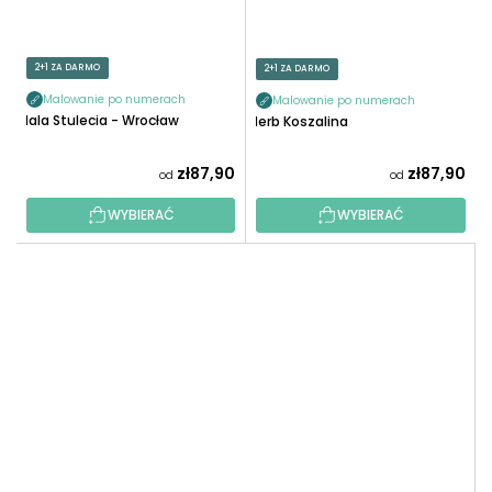
2+1 ZA DARMO
2+1 ZA DARMO
Malowanie po numerach
Malowanie po numerach
Hala Stulecia - Wrocław
Herb Koszalina
zł87,90
zł87,90
od
od
WYBIERAĆ
WYBIERAĆ