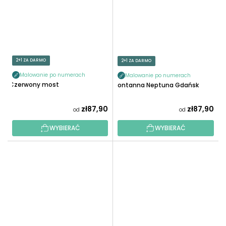
2+1 ZA DARMO
2+1 ZA DARMO
Malowanie po numerach
Malowanie po numerach
Czerwony most
Fontanna Neptuna Gdańsk
zł87,90
zł87,90
od
od
WYBIERAĆ
WYBIERAĆ