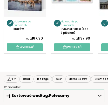
Malowanie po
Malowanie po
numerach
numerach
Kraków
Rysunki Polski (set
3 płócien)
zł87,90
zł197,90
od
od
WYBIERAĆ
WYBIERAĆ
Filtr
Cena
Dla kogo
Kolor
Liczba kolorów
Orientacj
42 produktów
S
Sortować według:
Polecamy
O
R