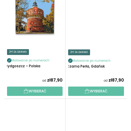
2+1 ZA DARMO
2+1 ZA DARMO
Malowanie po numerach
Malowanie po numerach
Bydgoszcz – Polska
Czarna Perła, Gdańsk
zł87,90
zł87,90
od
od
WYBIERAĆ
WYBIERAĆ