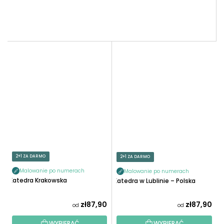
2+1 ZA DARMO
2+1 ZA DARMO
Malowanie po numerach
Malowanie po numerach
Katedra Krakowska
Katedra w Lublinie – Polska
zł87,90
zł87,90
od
od
WYBIERAĆ
WYBIERAĆ