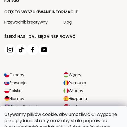
Kontakt
CZĘSTO WYSZUKIWANE INFORMACJE
Przewodnik kreatywny
Blog
ŚLEDŹ NAS I DAJ SIĘ ZAINSPIROWAĆ
Czechy
Węgry
Słowacja
Rumunia
Polska
Włochy
Niemcy
Hiszpania
Wielka Brytania
Austria
Używamy plików cookie, aby umożliwić Ci wygodne
przeglądanie strony oraz aby stale poprawiać
NIEZAWODNE OPCJE DOSTAWY
funkcjonalność, wydajność i użyteczność strony