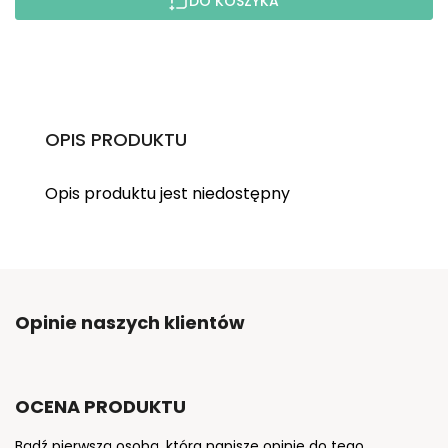
DO KOSZYKA
5
gwiazdek.
OPIS PRODUKTU
Opis produktu jest niedostępny
Opinie naszych klientów
OCENA PRODUKTU
Bądź pierwszą osobą, która napisze opinię do tego