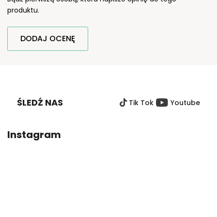
produktu.
DODAJ OCENĘ
S
T
O
ŚLEDŹ NAS
Tik Tok
Youtube
P
K
A
Instagram