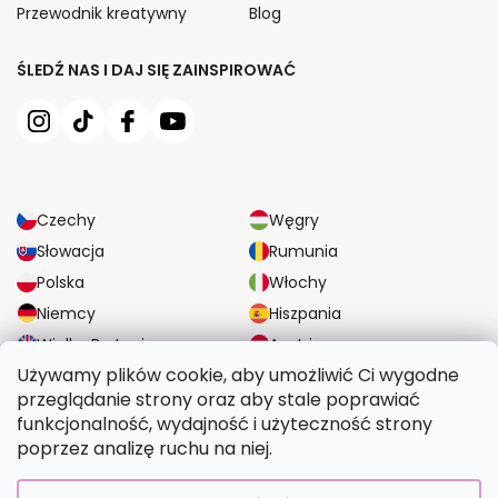
Przewodnik kreatywny
Blog
ŚLEDŹ NAS I DAJ SIĘ ZAINSPIROWAĆ
Czechy
Węgry
Słowacja
Rumunia
Polska
Włochy
Niemcy
Hiszpania
Wielka Brytania
Austria
Używamy plików cookie, aby umożliwić Ci wygodne
przeglądanie strony oraz aby stale poprawiać
NIEZAWODNE OPCJE DOSTAWY
funkcjonalność, wydajność i użyteczność strony
poprzez analizę ruchu na niej.
BEZPIECZNE OPCJE PŁATNOŚCI