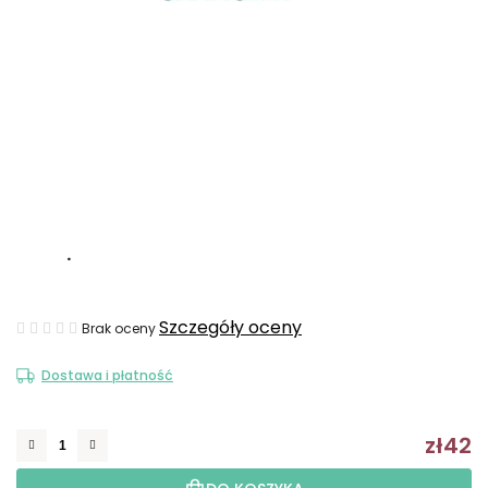
.
Średnia
Szczegóły oceny
Brak oceny
ocena
Dostawa i płatność
produktu
wynosi
zł42
0,0
C
na