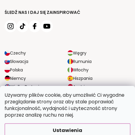
ŚLEDŹ NAS I DAJ SIĘ ZAINSPIROWAĆ
Czechy
Węgry
Słowacja
Rumunia
Polska
Włochy
Niemcy
Hiszpania
Wielka Brytania
Austria
Używamy plików cookie, aby umożliwić Ci wygodne
przeglądanie strony oraz aby stale poprawiać
NIEZAWODNE OPCJE DOSTAWY
funkcjonalność, wydajność i użyteczność strony
poprzez analizę ruchu na niej.
BEZPIECZNE OPCJE PŁATNOŚCI
Ustawienia