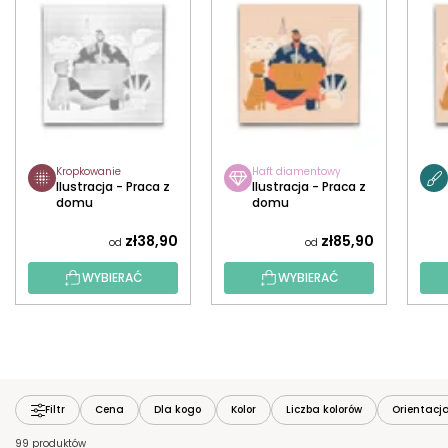
Kropkowanie
Haft diamentowy
Ilustracja - Praca z
Ilustracja - Praca z
domu
domu
zł38,90
zł85,90
od
od
WYBIERAĆ
WYBIERAĆ
Filtr
Cena
Dla kogo
Kolor
Liczba kolorów
Orientacj
99 produktów