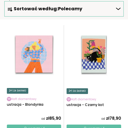
S
Sortować według:
Polecamy
O
R
T
L
O
I
W
S
A
T
N
A
I
P
E
R
P
O
R
D
O
U
2+1 ZA DARMO
2+1 ZA DARMO
D
K
U
Haft diamentowy
Haft diamentowy
T
Ilustracja - Blondynka
Ilustracja - Czarny kot
K
Ó
T
W
zł85,90
zł78,90
od
od
Ó
W