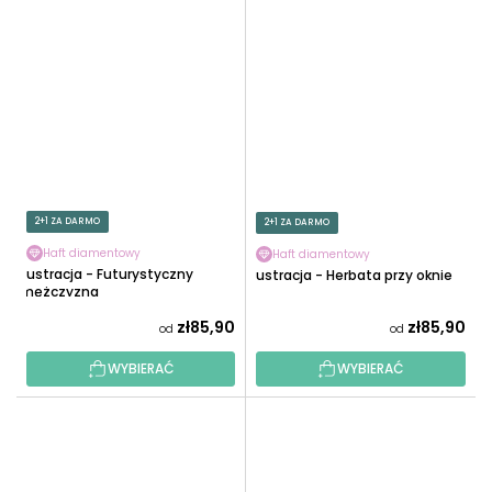
2+1 ZA DARMO
2+1 ZA DARMO
Haft diamentowy
Haft diamentowy
Ilustracja - Futurystyczny
Ilustracja - Herbata przy oknie
mężczyzna
zł85,90
zł85,90
od
od
WYBIERAĆ
WYBIERAĆ