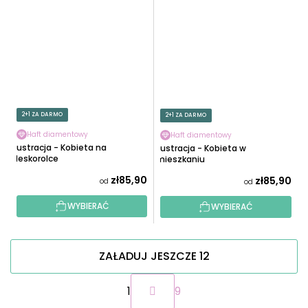
2+1 ZA DARMO
2+1 ZA DARMO
Haft diamentowy
Haft diamentowy
Ilustracja - Kobieta na
Ilustracja - Kobieta w
deskorolce
mieszkaniu
zł85,90
zł85,90
od
od
WYBIERAĆ
WYBIERAĆ
ZAŁADUJ JESZCZE 12
P
1
9
a
g
K