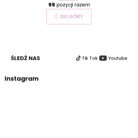
i
99
pozycji razem
o
n
n
a
DO GÓRY
t
c
r
j
o
a
S
l
T
k
O
i
ŚLEDŹ NAS
Tik Tok
Youtube
P
l
i
K
s
A
Instagram
t
y