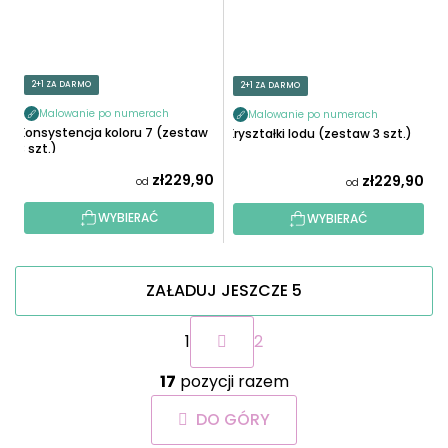
2+1 ZA DARMO
2+1 ZA DARMO
Malowanie po numerach
Malowanie po numerach
Konsystencja koloru 7 (zestaw
Kryształki lodu (zestaw 3 szt.)
3 szt.)
zł229,90
zł229,90
od
od
WYBIERAĆ
WYBIERAĆ
ZAŁADUJ JESZCZE 5
P
1
2
a
g
K
i
17
pozycji razem
o
n
n
a
DO GÓRY
t
c