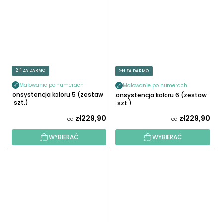
2+1 ZA DARMO
2+1 ZA DARMO
Malowanie po numerach
Malowanie po numerach
Konsystencja koloru 5 (zestaw
Konsystencja koloru 6 (zestaw
3 szt.)
3 szt.)
zł229,90
zł229,90
od
od
WYBIERAĆ
WYBIERAĆ