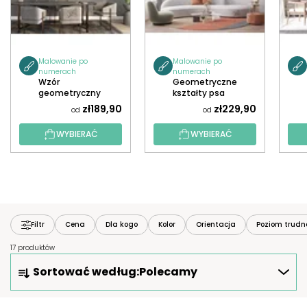
Malowanie po
Malowanie po
numerach
numerach
Wzór
Geometryczne
geometryczny
kształty psa
(zestaw 2 szt.)
(zestaw 3 szt.)
zł189,90
zł229,90
od
od
WYBIERAĆ
WYBIERAĆ
Filtr
Cena
Dla kogo
Kolor
Orientacja
Poziom trudn
17 produktów
S
Sortować według:
Polecamy
O
R