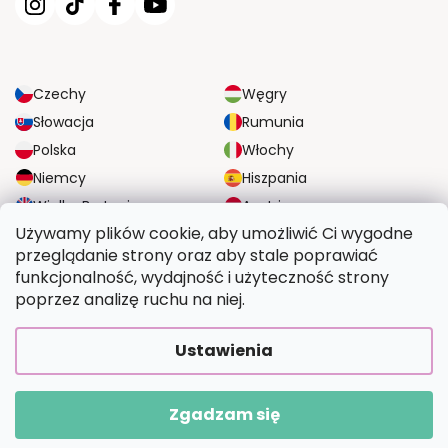
Czechy
Węgry
Słowacja
Rumunia
Polska
Włochy
Niemcy
Hiszpania
Wielka Brytania
Austria
Używamy plików cookie, aby umożliwić Ci wygodne
przeglądanie strony oraz aby stale poprawiać
NIEZAWODNE OPCJE DOSTAWY
funkcjonalność, wydajność i użyteczność strony
poprzez analizę ruchu na niej.
BEZPIECZNE OPCJE PŁATNOŚCI
Ustawienia
Zgadzam się
Copyright 2026
Wymalujtosam.pl
. Wszystkie prawa zastrzeżone.
Opracował Shoptet Premium
|
Upravilo
FV STUDIO