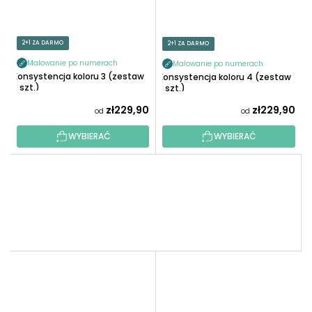
2+1 ZA DARMO
2+1 ZA DARMO
Malowanie po numerach
Malowanie po numerach
Konsystencja koloru 3 (zestaw
Konsystencja koloru 4 (zestaw
3 szt.)
3 szt.)
zł229,90
zł229,90
od
od
WYBIERAĆ
WYBIERAĆ