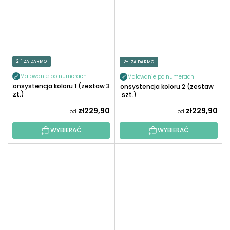
2+1 ZA DARMO
2+1 ZA DARMO
Malowanie po numerach
Malowanie po numerach
Konsystencja koloru 1 (zestaw 3
Konsystencja koloru 2 (zestaw
szt.)
3 szt.)
zł229,90
zł229,90
od
od
WYBIERAĆ
WYBIERAĆ