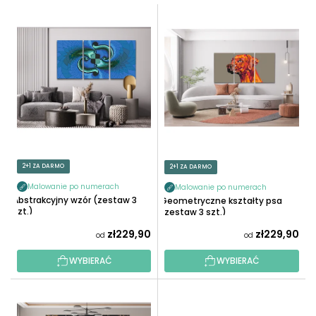
T
L
O
I
W
S
A
T
N
A
I
P
E
R
P
O
R
D
O
U
2+1 ZA DARMO
2+1 ZA DARMO
D
K
U
Malowanie po numerach
Malowanie po numerach
T
Abstrakcyjny wzór (zestaw 3
Geometryczne kształty psa
K
szt.)
Ó
(zestaw 3 szt.)
T
W
zł229,90
zł229,90
od
od
Ó
W
WYBIERAĆ
WYBIERAĆ