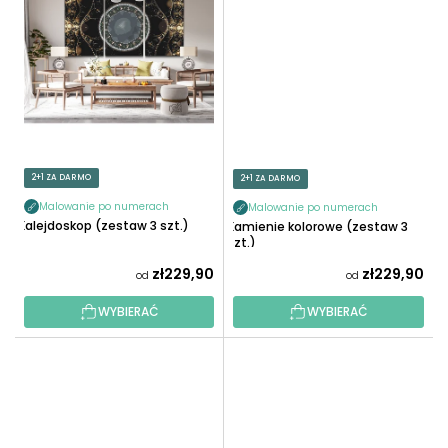
2+1 ZA DARMO
2+1 ZA DARMO
Malowanie po numerach
Malowanie po numerach
Kalejdoskop (zestaw 3 szt.)
Kamienie kolorowe (zestaw 3
szt.)
zł229,90
zł229,90
od
od
WYBIERAĆ
WYBIERAĆ