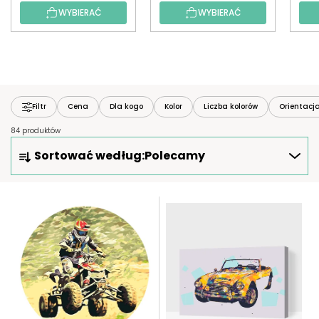
WYBIERAĆ
WYBIERAĆ
Filtr
Cena
Dla kogo
Kolor
Liczba kolorów
Orientacj
84 produktów
S
Sortować według:
Polecamy
O
R
T
L
O
I
W
S
A
T
N
A
I
P
E
R
P