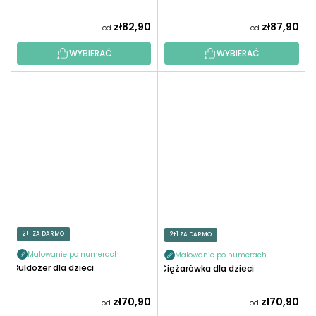
zł82,90
zł87,90
od
od
WYBIERAĆ
WYBIERAĆ
2+1 ZA DARMO
2+1 ZA DARMO
Malowanie po numerach
Malowanie po numerach
Buldożer dla dzieci
Ciężarówka dla dzieci
zł70,90
zł70,90
od
od