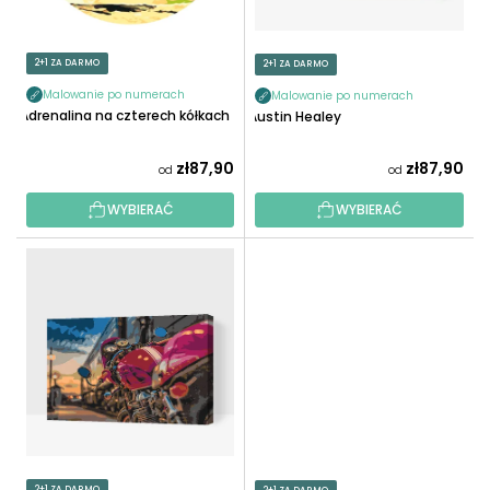
O
R
D
O
U
2+1 ZA DARMO
2+1 ZA DARMO
D
K
U
Malowanie po numerach
Malowanie po numerach
T
Adrenalina na czterech kółkach
Austin Healey
K
Ó
T
W
zł87,90
zł87,90
od
od
Ó
W
WYBIERAĆ
WYBIERAĆ
2+1 ZA DARMO