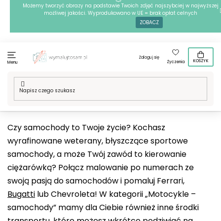
Przejść
Możemy tworzyć obrazy na podstawie Twoich zdjęć najszybciej w najwyższej
możliwej jakości. Wyprodukowano w UE = brak opłat celnych
do
ZOBACZ
treści
Zaloguj się
KOSZYK
Życzenia
Menu
Home
/
Techniki
/
Malowanie po numerach
/
Nasze motywy
/
Hobby
/
Motocykle, samochody
Czy samochody to Twoje życie? Kochasz
wyrafinowane weterany, błyszczące sportowe
samochody, a może Twój zawód to kierowanie
ciężarówką? Połącz malowanie po numerach ze
swoją pasją do samochodów i pomaluj Ferrari,
Bugatti
lub Chevroleta! W kategorii „Motocykle –
samochody” mamy dla Ciebie również inne środki
transportu, które możesz wkrótce podziwiać na