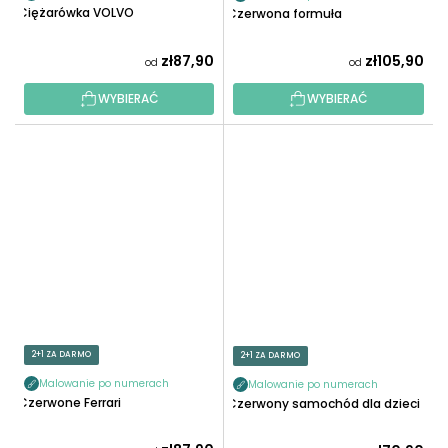
Ciężarówka VOLVO
Czerwona formuła
zł87,90
zł105,90
od
od
WYBIERAĆ
WYBIERAĆ
2+1 ZA DARMO
2+1 ZA DARMO
Malowanie po numerach
Malowanie po numerach
Czerwone Ferrari
Czerwony samochód dla dzieci