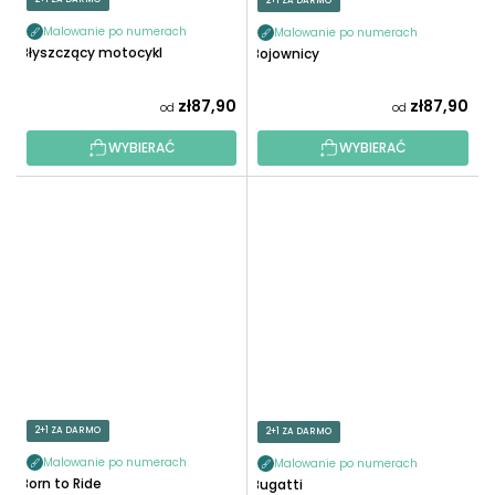
2+1 ZA DARMO
Malowanie po numerach
Malowanie po numerach
Błyszczący motocykl
Bojownicy
zł87,90
zł87,90
od
od
WYBIERAĆ
WYBIERAĆ
2+1 ZA DARMO
2+1 ZA DARMO
Malowanie po numerach
Malowanie po numerach
Born to Ride
Bugatti