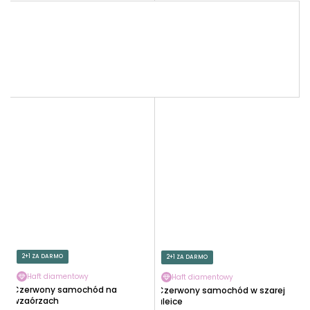
2+1 ZA DARMO
2+1 ZA DARMO
Haft diamentowy
Haft diamentowy
Czerwony samochód na
Czerwony samochód w szarej
wzgórzach
alejce