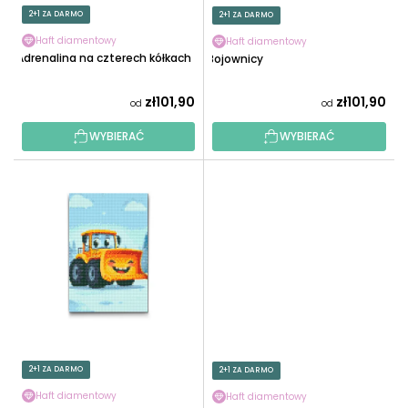
O
U
2+1 ZA DARMO
2+1 ZA DARMO
D
K
U
Haft diamentowy
Haft diamentowy
T
Adrenalina na czterech kółkach
Bojownicy
K
Ó
T
W
zł101,90
zł101,90
od
od
Ó
W
WYBIERAĆ
WYBIERAĆ
2+1 ZA DARMO
2+1 ZA DARMO
Haft diamentowy
Haft diamentowy