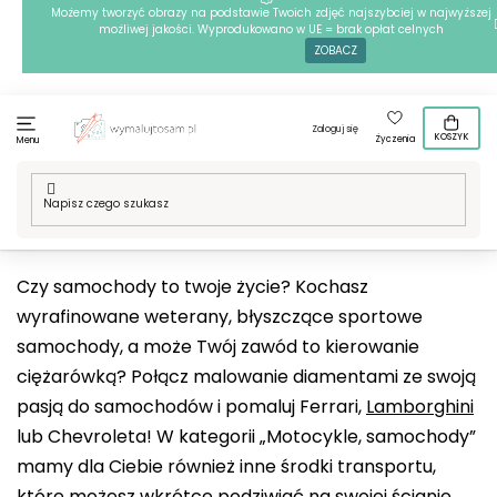
Przejść
Możemy tworzyć obrazy na podstawie Twoich zdjęć najszybciej w najwyższej
możliwej jakości. Wyprodukowano w UE = brak opłat celnych
do
ZOBACZ
treści
Zaloguj się
KOSZYK
Życzenia
Menu
Home
/
Techniki
/
Haft diamentowy
/
Nasze motywy
/
Hobby
/
Motocykle, samochody
Czy samochody to twoje życie? Kochasz
wyrafinowane weterany, błyszczące sportowe
samochody, a może Twój zawód to kierowanie
ciężarówką? Połącz malowanie diamentami ze swoją
pasją do samochodów i pomaluj Ferrari,
Lamborghini
lub Chevroleta! W kategorii „Motocykle, samochody”
mamy dla Ciebie również inne środki transportu,
które możesz wkrótce podziwiać na swojej ścianie,