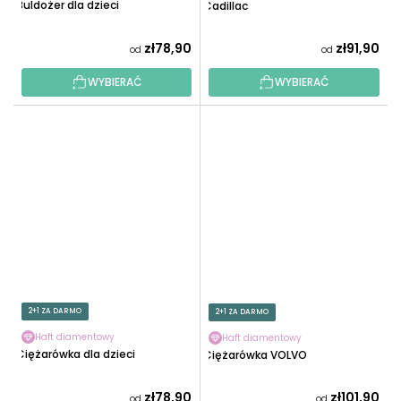
Buldożer dla dzieci
Cadillac
zł78,90
zł91,90
od
od
WYBIERAĆ
WYBIERAĆ
2+1 ZA DARMO
2+1 ZA DARMO
Haft diamentowy
Haft diamentowy
Ciężarówka dla dzieci
Ciężarówka VOLVO
zł78,90
zł101,90
od
od