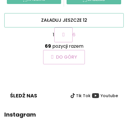
ZAŁADUJ JESZCZE 12
P
1
6
a
g
K
i
69
pozycji razem
o
n
n
a
DO GÓRY
t
c
r
j
o
a
S
l
T
k
O
i
ŚLEDŹ NAS
Tik Tok
Youtube
P
l
i
K
s
A
Instagram
t
y