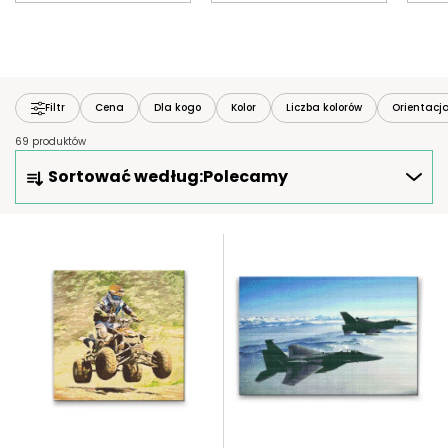
Filtr
Cena
Dla kogo
Kolor
Liczba kolorów
Orientacj
69 produktów
S
Sortować według:
Polecamy
O
R
T
L
O
I
W
S
A
T
N
A
I
P
E
R
P
O
R
D