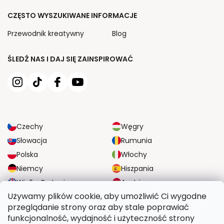
CZĘSTO WYSZUKIWANE INFORMACJE
Przewodnik kreatywny
Blog
ŚLEDŹ NAS I DAJ SIĘ ZAINSPIROWAĆ
Czechy
Węgry
Słowacja
Rumunia
Polska
Włochy
Niemcy
Hiszpania
Wielka Brytania
Austria
Używamy plików cookie, aby umożliwić Ci wygodne
przeglądanie strony oraz aby stale poprawiać
NIEZAWODNE OPCJE DOSTAWY
funkcjonalność, wydajność i użyteczność strony