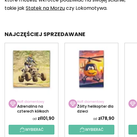
takie jak
Statek na Morzu
czy Lokomotywa.
NAJCZĘŚCIEJ SPRZEDAWANE
Haft diamentowy
Haft diamentowy
Adrenalina na
Żółty helikopter dla
czterech kółkach
dzieci
zł101,90
zł78,90
od
od
WYBIERAĆ
WYBIERAĆ