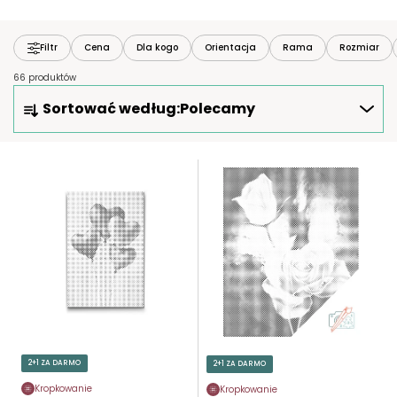
Filtr
Cena
Dla kogo
Orientacja
Rama
Rozmiar
66 produktów
S
Sortować według:
Polecamy
O
R
T
L
O
I
W
S
A
T
N
A
I
P
E
R
P
O
R
D
O
U
2+1 ZA DARMO
2+1 ZA DARMO
D
K
U
Kropkowanie
Kropkowanie