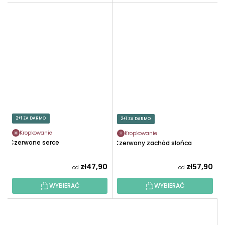
2+1 ZA DARMO
2+1 ZA DARMO
Kropkowanie
Kropkowanie
Czerwone serce
Czerwony zachód słońca
zł47,90
zł57,90
od
od
WYBIERAĆ
WYBIERAĆ