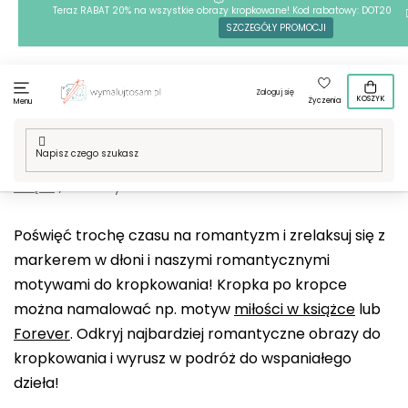
Przejść
Teraz RABAT 20% na wszystkie obrazy kropkowane! Kod rabatowy: DOT20
SZCZEGÓŁY PROMOCJI
do
treści
Zaloguj się
KOSZYK
Życzenia
Menu
Home
/
Techniki
/
Kropkowanie
/
Nasze motywy
/
Tradycje i
święta
/
Walentynki
Poświęć trochę czasu na romantyzm i zrelaksuj się z
markerem w dłoni i naszymi romantycznymi
motywami do kropkowania! Kropka po kropce
można namalować np. motyw
miłości w książce
lub
Forever
. Odkryj najbardziej romantyczne obrazy do
kropkowania i wyrusz w podróż do wspaniałego
dzieła!