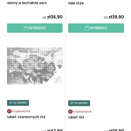
T
Balony w kształcie serc
Białe róże
K
Ó
T
W
zł36,90
zł39,90
od
od
Ó
W
WYBIERAĆ
WYBIERAĆ
2+1 ZA DARMO
2+1 ZA DARMO
Kropkowanie
Kropkowanie
Bukiet czerwonych róż
Bukiet róż