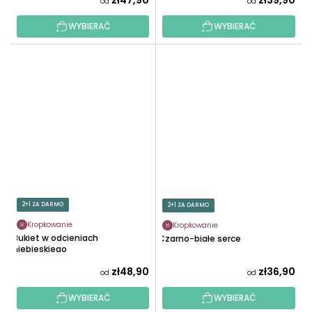
zł47,90
zł39,90
od
od
WYBIERAĆ
WYBIERAĆ
2+1 ZA DARMO
2+1 ZA DARMO
Kropkowanie
Kropkowanie
Bukiet w odcieniach
Czarno-białe serce
niebieskiego
zł48,90
zł36,90
od
od
WYBIERAĆ
WYBIERAĆ