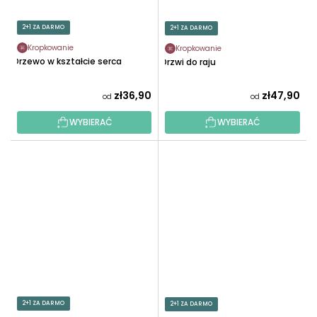
2+1 ZA DARMO
2+1 ZA DARMO
Kropkowanie
Kropkowanie
Drzewo w kształcie serca
Drzwi do raju
zł36,90
zł47,90
od
od
WYBIERAĆ
WYBIERAĆ
2+1 ZA DARMO
2+1 ZA DARMO