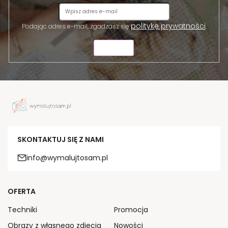
politykę prywatności
Podając adres e-mail, zgadzasz się
.
WYŚLIJ
SKONTAKTUJ SIĘ Z NAMI
info@wymalujtosam.pl
OFERTA
Techniki
Promocja
Obrazy z własnego zdjęcia
Nowości