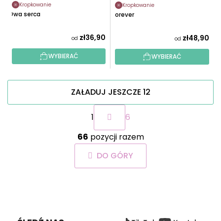
Kropkowanie
Kropkowanie
Dwa serca
Forever
zł36,90
zł48,90
od
od
WYBIERAĆ
WYBIERAĆ
ZAŁADUJ JESZCZE 12
P
1
6
a
g
K
i
66
pozycji razem
o
n
n
a
DO GÓRY
t
c
r
j
o
a
S
l
T
k
O
i