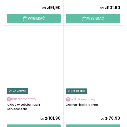
zł91,90
zł101,90
od
od
WYBIERAĆ
WYBIERAĆ
2+1 ZA DARMO
2+1 ZA DARMO
Haft diamentowy
Haft diamentowy
Bukiet w odcieniach
Czarno-białe serce
niebieskiego
zł101,90
zł78,90
od
od