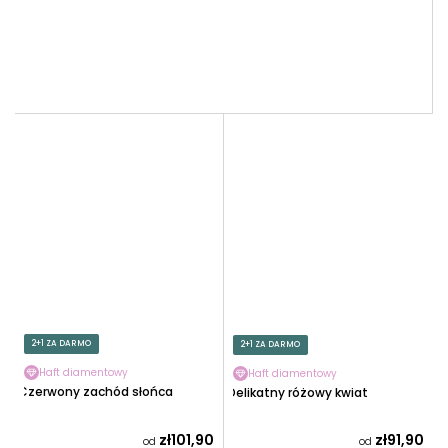
2+1 ZA DARMO
2+1 ZA DARMO
Haft diamentowy
Haft diamentowy
Czerwony zachód słońca
Delikatny różowy kwiat
zł101,90
zł91,90
od
od