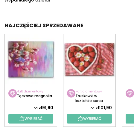
NAJCZĘŚCIEJ SPRZEDAWANE
Haft diamentowy
Haft diamentowy
Tęczowa magnolia
Truskawki w
kształcie serca
zł91,90
zł101,90
od
od
WYBIERAĆ
WYBIERAĆ