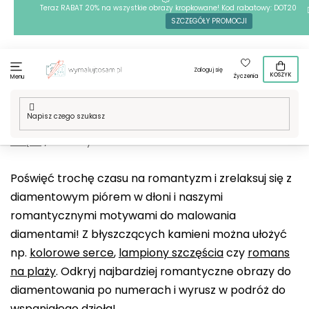
Przejść
Teraz RABAT 20% na wszystkie obrazy kropkowane! Kod rabatowy: DOT20
SZCZEGÓŁY PROMOCJI
do
treści
Zaloguj się
KOSZYK
Życzenia
Menu
Home
/
Techniki
/
Haft diamentowy
/
Nasze motywy
/
Tradycje i
święta
/
Walentynki
Poświęć trochę czasu na romantyzm i zrelaksuj się z
diamentowym piórem w dłoni i naszymi
romantycznymi motywami do malowania
diamentami! Z błyszczących kamieni można ułożyć
np.
kolorowe serce
,
lampiony szczęścia
czy
romans
na plaży
. Odkryj najbardziej romantyczne obrazy do
diamentowania po numerach i wyrusz w podróż do
wspaniałego dzieła!