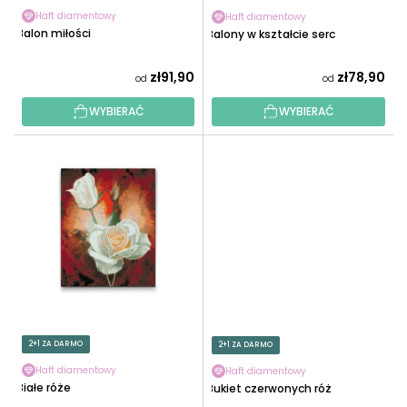
K
U
Haft diamentowy
Haft diamentowy
T
Balon miłości
Balony w kształcie serc
K
Ó
T
W
zł91,90
zł78,90
od
od
Ó
W
WYBIERAĆ
WYBIERAĆ
2+1 ZA DARMO
2+1 ZA DARMO
Haft diamentowy
Haft diamentowy
Białe róże
Bukiet czerwonych róż