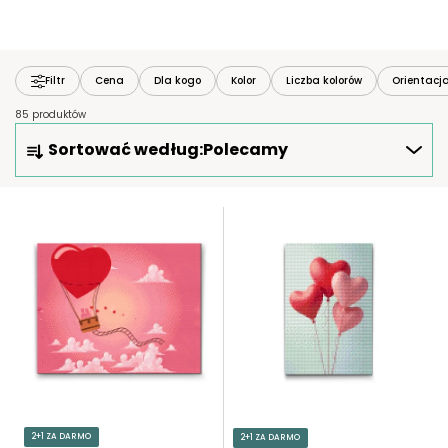
Filtr
Cena
Dla kogo
Kolor
Liczba kolorów
Orientacj
85 produktów
S
Sortować według:
Polecamy
O
R
T
L
O
I
W
S
A
T
N
A
I
P
E
R
P
O
R
D
O
U
2+1 ZA DARMO
2+1 ZA DARMO
D