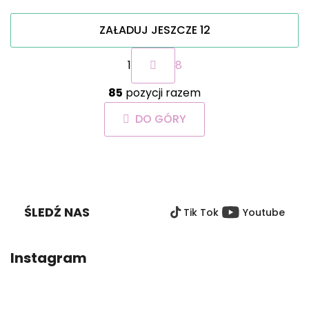
ZAŁADUJ JESZCZE 12
P
1
8
a
g
K
i
85
pozycji razem
o
n
n
a
DO GÓRY
t
c
r
j
o
a
S
l
T
k
O
i
ŚLEDŹ NAS
Tik Tok
Youtube
P
l
i
K
s
A
Instagram
t
y