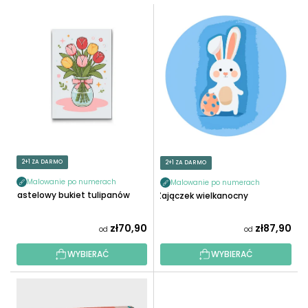
T
L
O
I
W
S
A
T
N
A
I
P
E
R
P
O
R
D
O
U
2+1 ZA DARMO
2+1 ZA DARMO
D
K
U
Malowanie po numerach
Malowanie po numerach
T
Pastelowy bukiet tulipanów
Zajączek wielkanocny
K
Ó
T
W
zł70,90
zł87,90
od
od
Ó
W
WYBIERAĆ
WYBIERAĆ