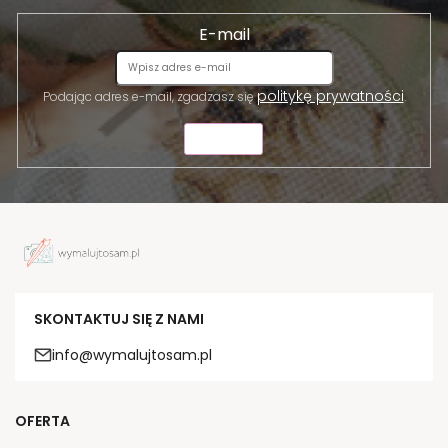
E-mail
politykę prywatności
Podając adres e-mail, zgadzasz się
.
WYŚLIJ
SKONTAKTUJ SIĘ Z NAMI
info@wymalujtosam.pl
OFERTA