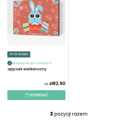
2+1 ZA DARMO
Malowanie po numerach
Zajączek wielkanocny
zł82,90
od
WYBIERAĆ
3
pozycji razem
K
o
n
S