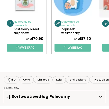
Malowanie po
Malowanie po
numerach
numerach
Pastelowy bukiet
Zajączek
tulipanów
wielkanocny
zł70,90
zł87,90
od
od
WYBIERAĆ
WYBIERAĆ
Filtr
Cena
Dla kogo
Kolor
Styl designu
Typ szablo
3 produktów
S
Sortować według:
Polecamy
O
R