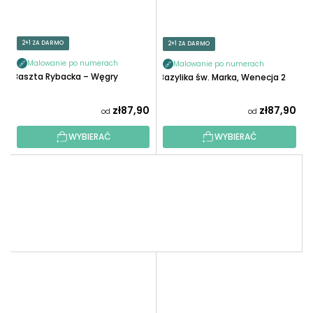
2+1 ZA DARMO
2+1 ZA DARMO
Malowanie po numerach
Malowanie po numerach
Baszta Rybacka – Węgry
Bazylika św. Marka, Wenecja 2
zł87,90
zł87,90
od
od
WYBIERAĆ
WYBIERAĆ