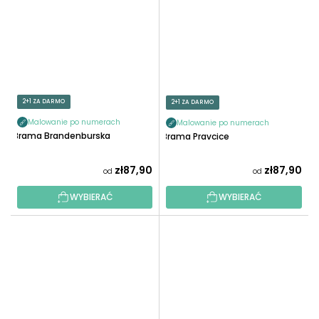
2+1 ZA DARMO
2+1 ZA DARMO
Malowanie po numerach
Malowanie po numerach
Brama Brandenburska
Brama Pravcice
zł87,90
zł87,90
od
od
WYBIERAĆ
WYBIERAĆ