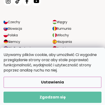
Czechy
Węgry
Słowacja
Rumunia
Polska
Włochy
Niemcy
Hiszpania
Wielka Brytania
Austria
Używamy plików cookie, aby umożliwić Ci wygodne
przeglądanie strony oraz aby stale poprawiać
NIEZAWODNE OPCJE DOSTAWY
funkcjonalność, wydajność i użyteczność strony
poprzez analizę ruchu na niej.
BEZPIECZNE OPCJE PŁATNOŚCI
Ustawienia
Zgadzam się
Copyright 2026
Wymalujtosam.pl
. Wszystkie prawa zastrzeżone.
Opracował Shoptet Premium
|
Upravilo
FV STUDIO