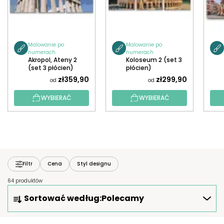
Malowanie po
Malowanie po
numerach
numerach
Akropol, Ateny 2
Koloseum 2 (set 3
(set 3 płócien)
płócien)
zł359,90
zł299,90
od
od
WYBIERAĆ
WYBIERAĆ
Filtr
Cena
Styl designu
64 produktów
S
Sortować według:
Polecamy
O
R