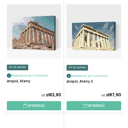
T
L
O
I
W
S
A
T
N
A
I
P
E
R
P
O
R
D
O
U
2+1 ZA DARMO
2+1 ZA DARMO
D
K
U
Malowanie po numerach
Malowanie po numerach
T
Akropol, Ateny
Akropol, Ateny 2
K
Ó
T
W
zł82,90
zł87,90
od
od
Ó
W
WYBIERAĆ
WYBIERAĆ