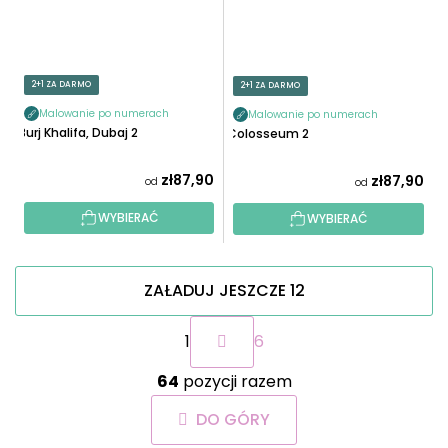
2+1 ZA DARMO
2+1 ZA DARMO
Malowanie po numerach
Malowanie po numerach
Burj Khalifa, Dubaj 2
Colosseum 2
zł87,90
zł87,90
od
od
WYBIERAĆ
WYBIERAĆ
ZAŁADUJ JESZCZE 12
P
1
6
a
g
K
i
64
pozycji razem
o
n
n
a
DO GÓRY
t
c