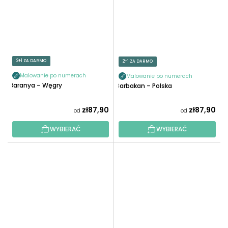
2+1 ZA DARMO
2+1 ZA DARMO
Malowanie po numerach
Malowanie po numerach
Baranya – Węgry
Barbakan – Polska
zł87,90
zł87,90
od
od
WYBIERAĆ
WYBIERAĆ