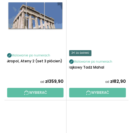
2+1 ZA DARMO
Malowanie po numerach
Akropol, Ateny 2 (set 3 płócien)
Malowanie po numerach
Bajkowy Tadż Mahal
zł359,90
zł82,90
od
od
WYBIERAĆ
WYBIERAĆ