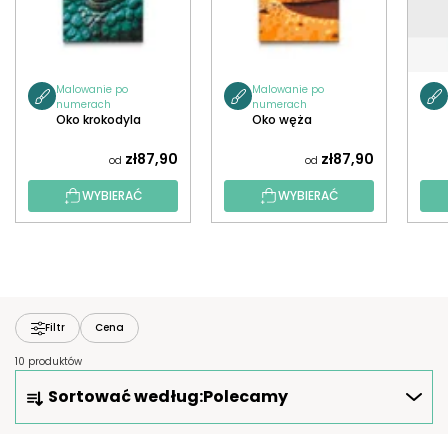
Malowanie po
Malowanie po
numerach
numerach
Oko krokodyla
Oko węża
zł87,90
zł87,90
od
od
WYBIERAĆ
WYBIERAĆ
Filtr
Cena
10 produktów
S
Sortować według:
Polecamy
O
R