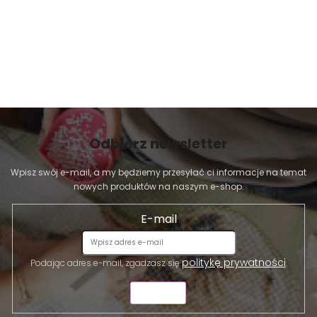
s
t
y
Odbierz newsletter
Wpisz swój e-mail, a my będziemy przesyłać ci informacje na temat
nowych produktów na naszym e-shop.
E-mail
politykę prywatności
Podając adres e-mail, zgadzasz się
.
WYŚLIJ