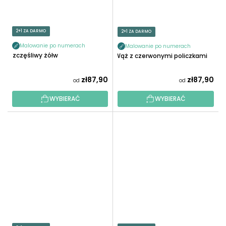
2+1 ZA DARMO
2+1 ZA DARMO
Malowanie po numerach
Malowanie po numerach
Szczęśliwy żółw
Wąż z czerwonymi policzkami
zł87,90
zł87,90
od
od
WYBIERAĆ
WYBIERAĆ