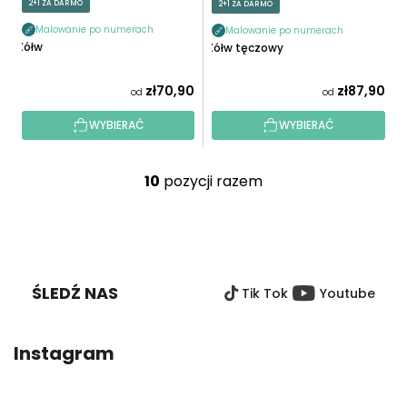
2+1 ZA DARMO
2+1 ZA DARMO
Malowanie po numerach
Malowanie po numerach
Żółw
Żółw tęczowy
zł70,90
zł87,90
od
od
WYBIERAĆ
WYBIERAĆ
10
pozycji razem
K
o
n
S
t
T
r
O
o
ŚLEDŹ NAS
Tik Tok
Youtube
P
l
K
k
A
i
Instagram
l
i