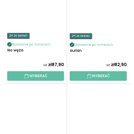
2+1 ZA DARMO
2+1 ZA DARMO
Malowanie po numerach
Malowanie po numerach
Oko węża
Saurian
zł87,90
zł82,90
od
od
WYBIERAĆ
WYBIERAĆ