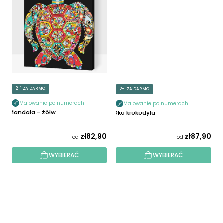
2+1 ZA DARMO
2+1 ZA DARMO
Malowanie po numerach
Malowanie po numerach
Mandala - żółw
Oko krokodyla
zł82,90
zł87,90
od
od
WYBIERAĆ
WYBIERAĆ