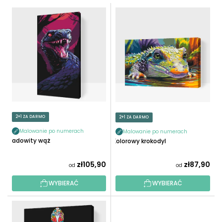
T
L
O
I
W
S
A
T
N
A
I
P
E
R
P
O
R
D
O
U
2+1 ZA DARMO
2+1 ZA DARMO
D
K
U
Malowanie po numerach
Malowanie po numerach
T
Jadowity wąż
Kolorowy krokodyl
K
Ó
T
W
zł105,90
zł87,90
od
od
Ó
W
WYBIERAĆ
WYBIERAĆ