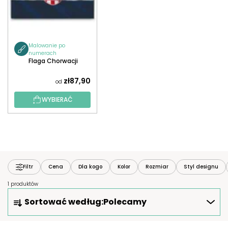
Malowanie po
numerach
Flaga Chorwacji
zł87,90
od
WYBIERAĆ
Filtr
Cena
Dla kogo
Kolor
Rozmiar
Styl designu
1 produktów
S
Sortować według:
Polecamy
O
R