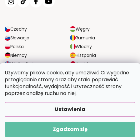
Czechy
Węgry
Słowacja
Rumunia
Polska
Włochy
Niemcy
Hiszpania
Wielka Brytania
Austria
Używamy plików cookie, aby umożliwić Ci wygodne
przeglądanie strony oraz aby stale poprawiać
NIEZAWODNE OPCJE DOSTAWY
funkcjonalność, wydajność i użyteczność strony
poprzez analizę ruchu na niej.
BEZPIECZNE OPCJE PŁATNOŚCI
Ustawienia
Zgadzam się
Copyright 2026
Wymalujtosam.pl
. Wszystkie prawa zastrzeżone.
Opracował Shoptet Premium
|
Upravilo
FV STUDIO