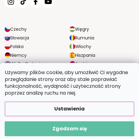
Czechy
Węgry
Słowacja
Rumunia
Polska
Włochy
Niemcy
Hiszpania
Wielka Brytania
Austria
Używamy plików cookie, aby umożliwić Ci wygodne
przeglądanie strony oraz aby stale poprawiać
NIEZAWODNE OPCJE DOSTAWY
funkcjonalność, wydajność i użyteczność strony
poprzez analizę ruchu na niej.
BEZPIECZNE OPCJE PŁATNOŚCI
Ustawienia
Zgadzam się
Copyright 2026
Wymalujtosam.pl
. Wszystkie prawa zastrzeżone.
Opracował Shoptet Premium
|
Upravilo
FV STUDIO