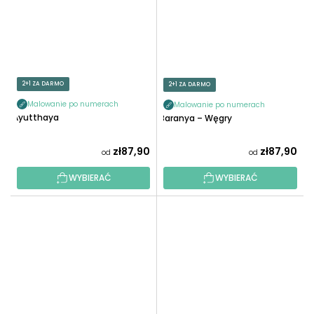
2+1 ZA DARMO
2+1 ZA DARMO
Malowanie po numerach
Malowanie po numerach
Ayutthaya
Baranya – Węgry
zł87,90
zł87,90
od
od
WYBIERAĆ
WYBIERAĆ