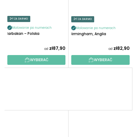
2+1 ZA DARMO
2+1 ZA DARMO
Malowanie po numerach
Malowanie po numerach
Barbakan – Polska
Birmingham, Anglia
zł87,90
zł82,90
od
od
WYBIERAĆ
WYBIERAĆ