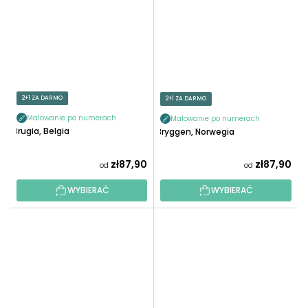
2+1 ZA DARMO
2+1 ZA DARMO
Malowanie po numerach
Malowanie po numerach
Brugia, Belgia
Bryggen, Norwegia
zł87,90
zł87,90
od
od
WYBIERAĆ
WYBIERAĆ