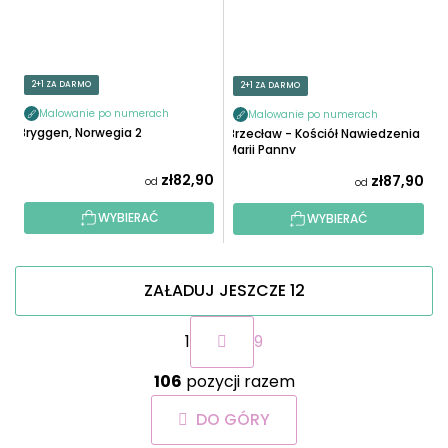
2+1 ZA DARMO
2+1 ZA DARMO
Malowanie po numerach
Malowanie po numerach
Bryggen, Norwegia 2
Brzecław - Kościół Nawiedzenia
Marii Panny
zł82,90
zł87,90
od
od
WYBIERAĆ
WYBIERAĆ
ZAŁADUJ JESZCZE 12
P
1
9
a
g
K
i
106
pozycji razem
o
n
n
a
DO GÓRY
t
c