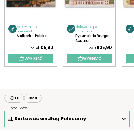
Malowanie po
Malowanie po
numerach
numerach
Malbork – Polska
Rysunek Hofburga,
Austria
zł105,90
zł105,90
od
od
WYBIERAĆ
WYBIERAĆ
Filtr
Cena
106 produktów
S
Sortować według:
Polecamy
O
R