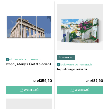
T
L
O
I
W
S
A
T
N
A
I
P
E
R
P
O
R
D
O
U
2+1 ZA DARMO
D
Malowanie po numerach
K
Akropol, Ateny 2 (set 3 płócien)
U
Malowanie po numerach
T
Aleja starego miasta
K
Ó
T
W
zł359,90
zł87,90
od
od
Ó
W
WYBIERAĆ
WYBIERAĆ