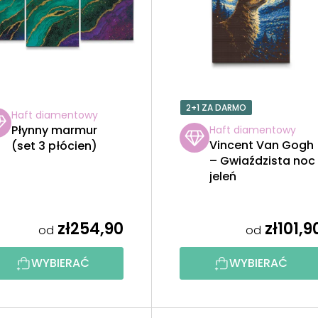
2+1 ZA DARMO
Haft diamentowy
Płynny marmur
Haft diamentowy
Vincent Van Gogh
(set 3 płócien)
– Gwiaździsta noc 
jeleń
zł254,90
zł101,9
od
od
WYBIERAĆ
WYBIERAĆ