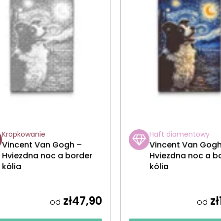
Kropkowanie
Haft diamentowy
Vincent Van Gogh –
Vincent Van Gogh
Hviezdna noc a border
Hviezdna noc a b
kólia
kólia
zł47,90
zł
od
od