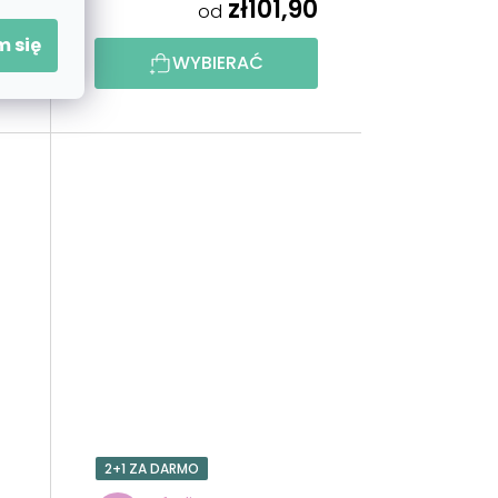
0
zł101,90
od
 się
WYBIERAĆ
2+1 ZA DARMO