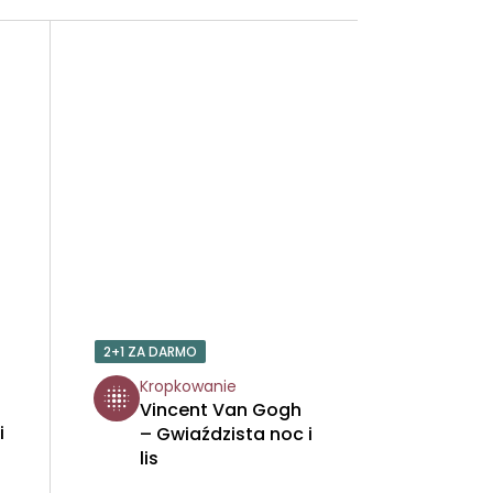
2+1 ZA DARMO
Kropkowanie
Vincent Van Gogh
i
– Gwiaździsta noc i
lis