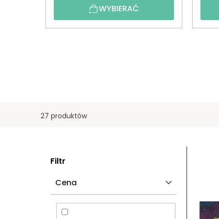
WYBIERAĆ
27 produktów
P
L
Filtr
A
I
Cena
S
S