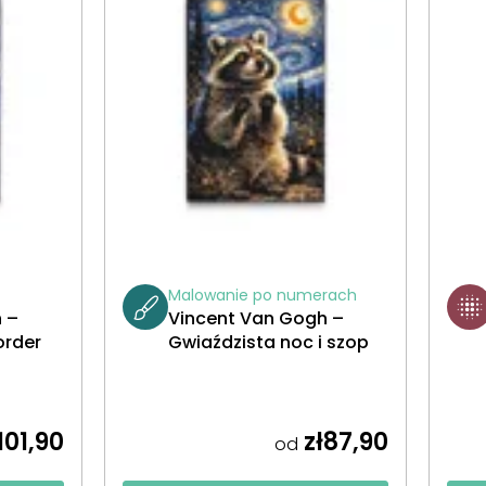
Malowanie po numerach
 –
Vincent Van Gogh –
order
Gwiaździsta noc i szop
101,90
zł87,90
od