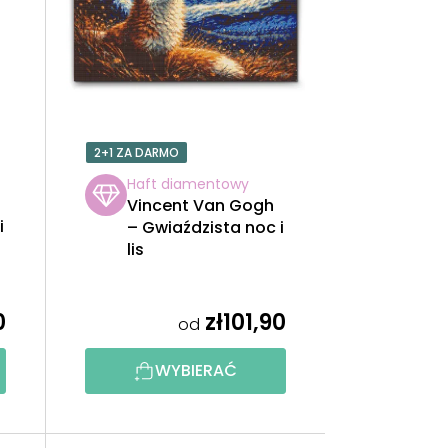
W
A
N
I
2+1 ZA DARMO
E
Haft diamentowy
Vincent Van Gogh
P
i
– Gwiaździsta noc i
lis
R
O
0
zł101,90
od
D
WYBIERAĆ
U
K