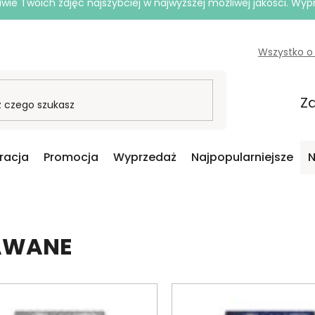
e Twoich zdjęć najszybciej w najwyższej możliwej jakości. Wy
Wszystko o
Za
iracja
Promocja
Wyprzedaż
Najpopularniejsze
N
DAWANE