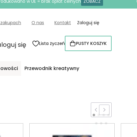
produkowano w UE = brak opłat celnych
ZOBACZ
 zakupach
O nas
Kontakt
Zaloguj się
loguj się
Lista życzeń
PUSTY KOSZYK
KOSZYK
owości
Przewodnik kreatywny