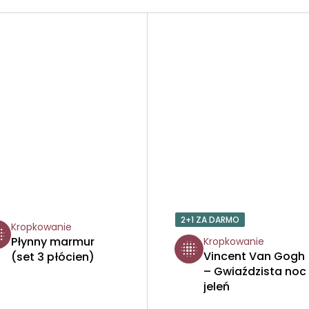
2+1 ZA DARMO
Kropkowanie
Płynny marmur
Kropkowanie
Vincent Van Gogh
(set 3 płócien)
– Gwiaździsta noc 
jeleń