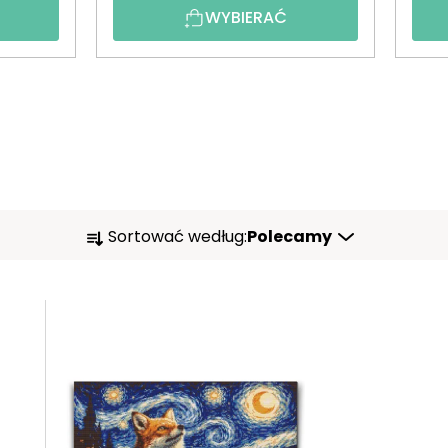
WYBIERAĆ
S
Sortować według:
Polecamy
O
R
T
O