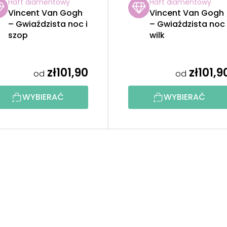
Haft diamentowy
Haft diamentowy
Vincent Van Gogh
Vincent Van Gogh
– Gwiaździsta noc i
– Gwiaździsta noc 
szop
wilk
zł101,90
zł101,9
od
od
WYBIERAĆ
WYBIERAĆ