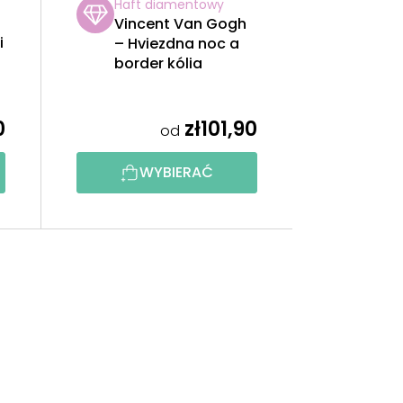
Haft diamentowy
Vincent Van Gogh
i
– Hviezdna noc a
border kólia
0
zł101,90
od
WYBIERAĆ