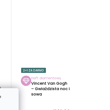
T
Ó
W
2+1 ZA DARMO
Haft diamentowy
Vincent Van Gogh
i
– Gwiaździsta noc i
sowa
e