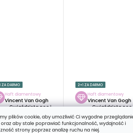
1 ZA DARMO
2+1 ZA DARMO
Haft diamentowy
Haft diamentowy
Vincent Van Gogh
Vincent Van Gogh
– Gwiaździsta noc i
– Gwiaździsta noc 
niedźwiedź
pantera
y plików cookie, aby umożliwić Ci wygodne przeglądani
 oraz aby stale poprawiać funkcjonalność, wydajność i
zność strony poprzez analizę ruchu na niej.