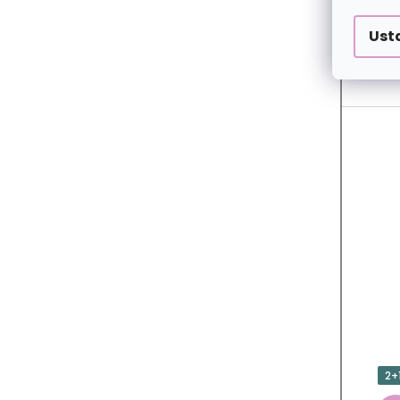
Ust
2+