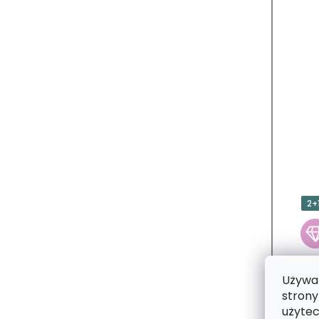
2+
Używam
strony
użytec