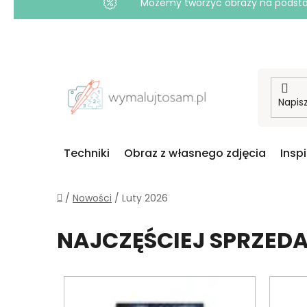
Możemy tworzyć obrazy na podstawi
Przejść
do
treści
Techniki
Obraz z własnego zdjęcia
Insp
Home
/
Nowości
/
Luty 2026
NAJCZĘŚCIEJ SPRZE