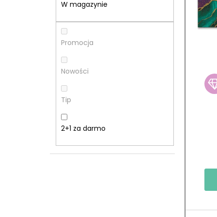
E
T
W magazynie
K
A
B
P
Promocja
O
R
Nowości
C
O
Tip
Z
D
N
U
2+1 za darmo
Y
K
T
Ó
W