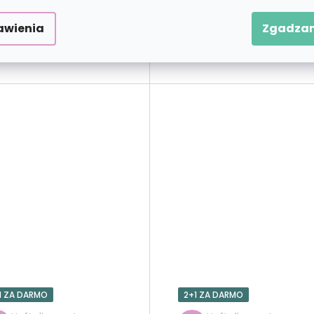
zł101,90
zł101,9
od
od
awienia
Zgadzam
WYBIERAĆ
WYBIERAĆ
1 ZA DARMO
2+1 ZA DARMO