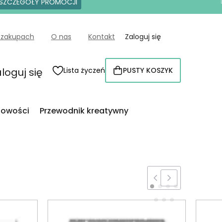
SZCZEGÓŁY PROMOCJI
 zakupach
O nas
Kontakt
Zaloguj się
loguj się
Lista życzeń
PUSTY KOSZYK
KOSZYK
owości
Przewodnik kreatywny