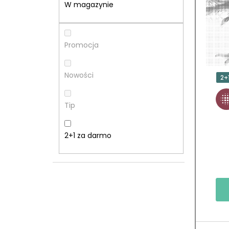
E
T
W magazynie
K
A
B
P
Promocja
O
R
Nowości
2+
C
O
Tip
Z
D
N
U
2+1 za darmo
Y
K
T
Ó
W