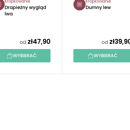
Kropkowanie
Kropkowanie
Drapieżny wygląd
Dumny lew
lwa
zł47,90
zł39,9
od
od
WYBIERAĆ
WYBIERAĆ