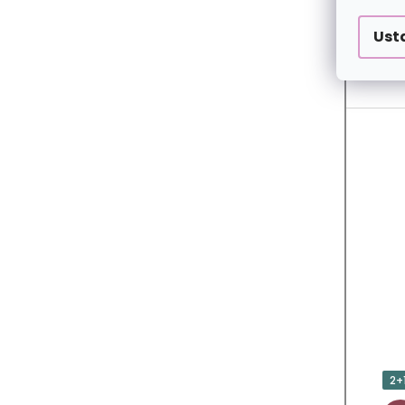
Ust
2+