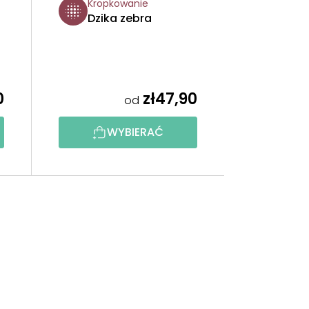
Kropkowanie
Dzika zebra
0
zł47,90
od
WYBIERAĆ