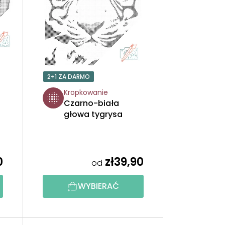
W
A
N
I
2+1 ZA DARMO
E
Kropkowanie
Czarno-biała
P
głowa tygrysa
R
O
0
zł39,90
od
D
WYBIERAĆ
U
K