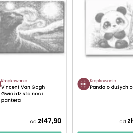
Kropkowanie
Kropkowanie
Vincent Van Gogh –
Panda o dużych 
Gwiaździsta noc i
pantera
zł47,90
zł
od
od