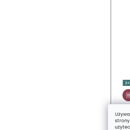
2+
Używam
strony
użytec