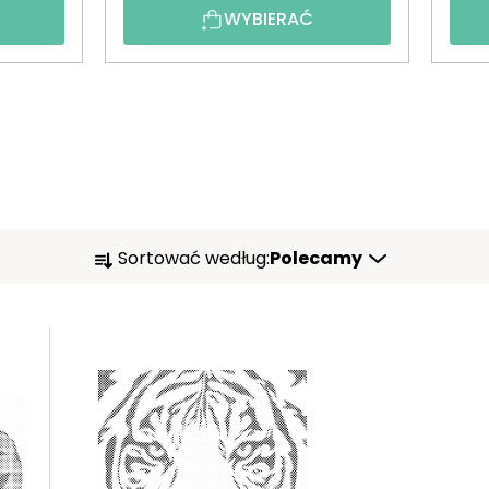
WYBIERAĆ
S
Sortować według:
Polecamy
O
R
T
O