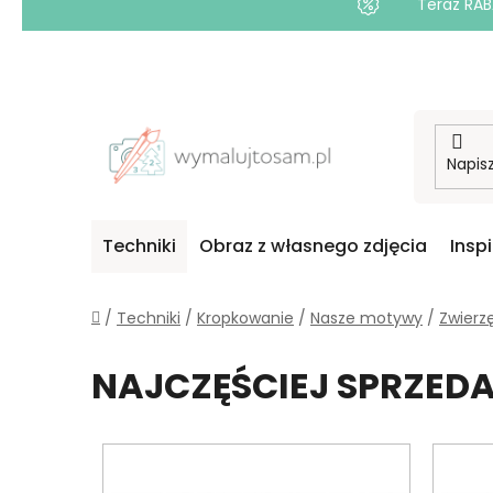
Teraz RAB
Przejść
do
treści
Techniki
Obraz z własnego zdjęcia
Insp
Home
/
Techniki
/
Kropkowanie
/
Nasze motywy
/
Zwierz
NAJCZĘŚCIEJ SPRZE