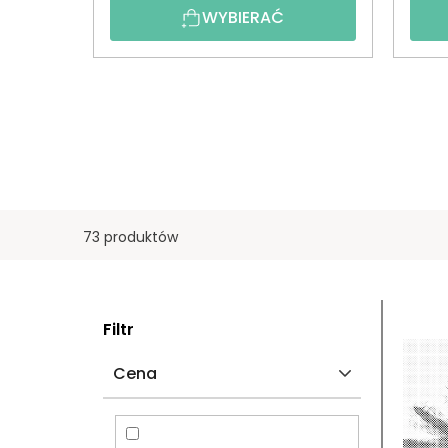
WYBIERAĆ
73 produktów
P
L
Filtr
A
I
Cena
S
S