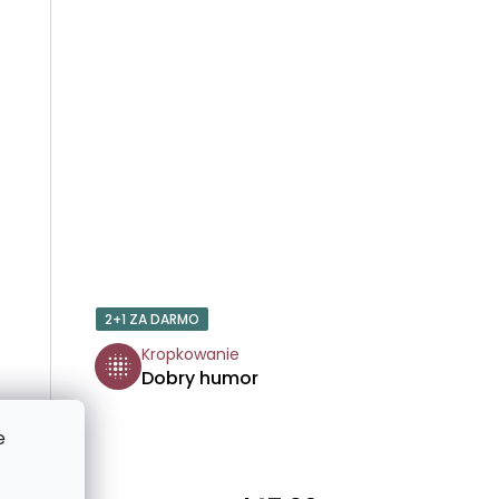
T
Ó
W
2+1 ZA DARMO
Kropkowanie
Dobry humor
e