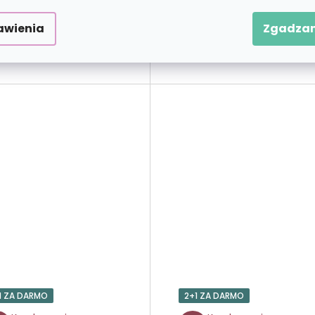
zł47,90
zł39,9
od
od
awienia
Zgadzam
WYBIERAĆ
WYBIERAĆ
1 ZA DARMO
2+1 ZA DARMO