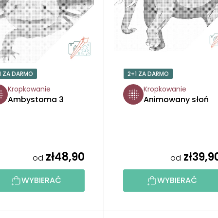
1 ZA DARMO
2+1 ZA DARMO
Kropkowanie
Kropkowanie
Ambystoma 3
Animowany słoń
zł48,90
zł39,9
od
od
WYBIERAĆ
WYBIERAĆ