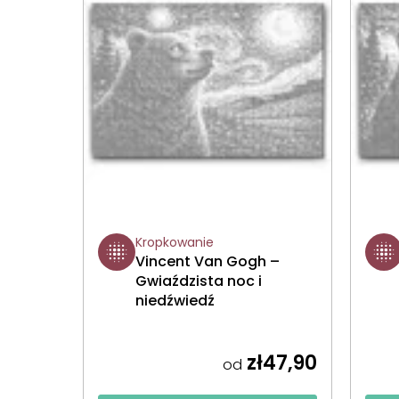
Kropkowanie
Vincent Van Gogh –
Gwiaździsta noc i
niedźwiedź
zł47,90
od