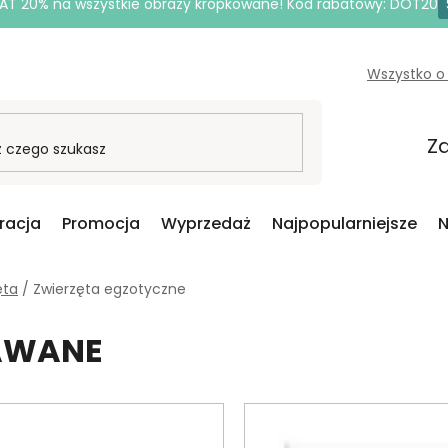
AT 20% na wszystkie obrazy kropkowane! Kod rabatowy: DOT20
Wszystko o
Za
iracja
Promocja
Wyprzedaż
Najpopularniejsze
N
ęta
/
Zwierzęta egzotyczne
DAWANE