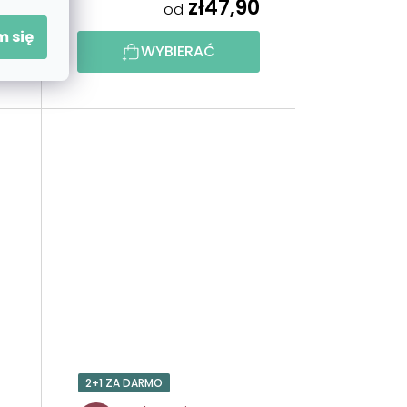
0
zł47,90
od
 się
WYBIERAĆ
2+1 ZA DARMO