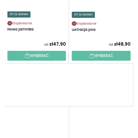
2+1 ZA DARMO
2+1 ZA DARMO
Kropkowanie
Kropkowanie
Głowa jamnika
Ilustracja psa
zł47,90
zł48,90
od
od
WYBIERAĆ
WYBIERAĆ