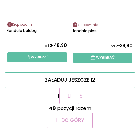
Kropkowanie
Kropkowanie
Mandala buldog
Mandala pies
zł48,90
zł39,90
od
od
WYBIERAĆ
WYBIERAĆ
ZAŁADUJ JESZCZE 12
P
1
5
a
g
K
i
49
pozycji razem
o
n
n
a
DO GÓRY
t
c
r
j
o
a