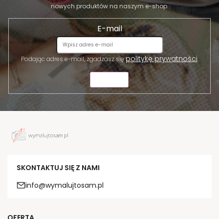
nowych produktów na naszym e-shop.
E-mail
politykę prywatności
Podając adres e-mail, zgadzasz się
.
WYŚLIJ
SKONTAKTUJ SIĘ Z NAMI
info@wymalujtosam.pl
OFERTA