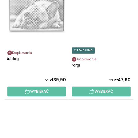
2+1 ZA DARMO
Kropkowanie
Buldog
Kropkowanie
Corgi
zł39,90
zł47,90
od
od
WYBIERAĆ
WYBIERAĆ