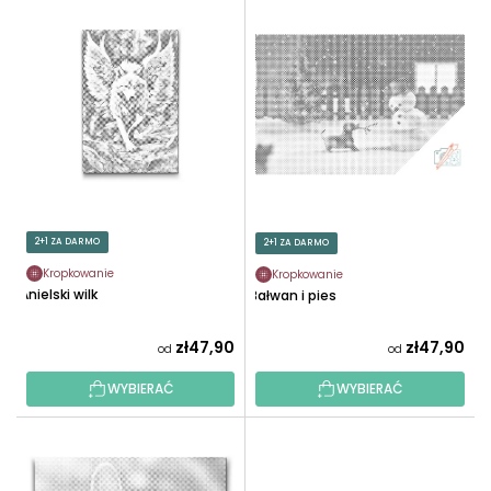
L
O
I
W
S
A
T
N
A
I
P
E
R
P
O
R
D
O
U
2+1 ZA DARMO
2+1 ZA DARMO
D
K
U
Kropkowanie
Kropkowanie
T
Anielski wilk
Bałwan i pies
K
Ó
T
W
zł47,90
zł47,90
od
od
Ó
W
WYBIERAĆ
WYBIERAĆ