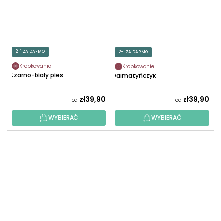
2+1 ZA DARMO
2+1 ZA DARMO
Kropkowanie
Kropkowanie
Czarno-biały pies
Dalmatyńczyk
zł39,90
zł39,90
od
od
WYBIERAĆ
WYBIERAĆ