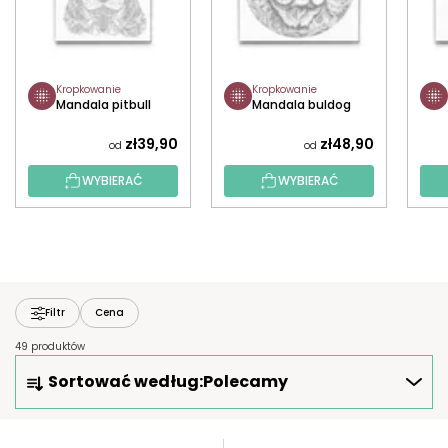
Kropkowanie
Kropkowanie
Mandala pitbull
Mandala buldog
zł39,90
zł48,90
od
od
WYBIERAĆ
WYBIERAĆ
Filtr
Cena
49 produktów
S
Sortować według:
Polecamy
O
R
T