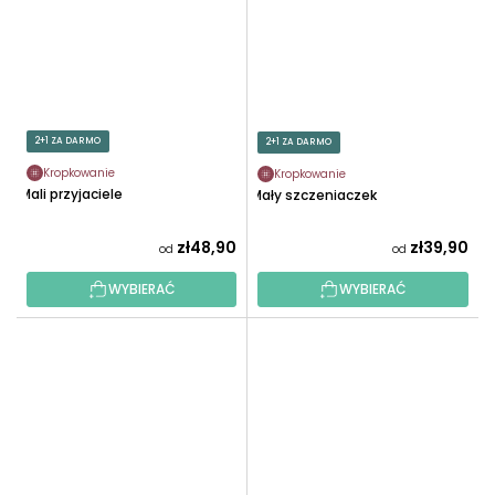
2+1 ZA DARMO
2+1 ZA DARMO
Kropkowanie
Kropkowanie
Mali przyjaciele
Mały szczeniaczek
zł48,90
zł39,90
od
od
WYBIERAĆ
WYBIERAĆ