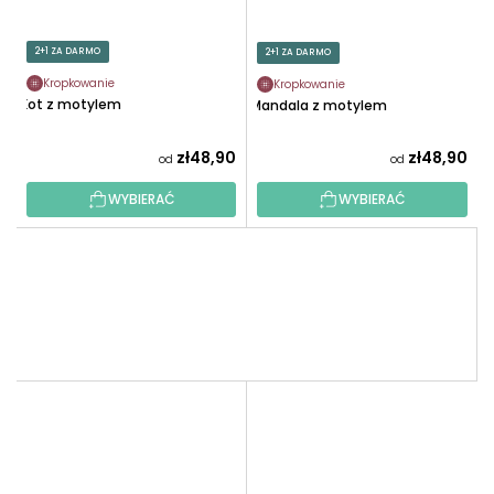
2+1 ZA DARMO
2+1 ZA DARMO
Kropkowanie
Kropkowanie
Kot z motylem
Mandala z motylem
zł48,90
zł48,90
od
od
WYBIERAĆ
WYBIERAĆ