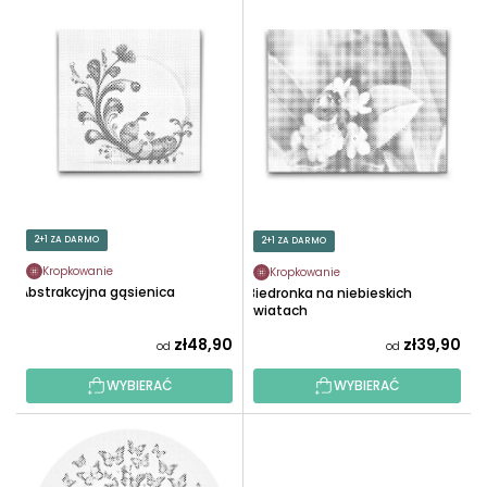
L
O
I
W
S
A
T
N
A
I
P
E
R
P
O
R
D
O
U
2+1 ZA DARMO
2+1 ZA DARMO
D
K
U
Kropkowanie
Kropkowanie
T
Abstrakcyjna gąsienica
Biedronka na niebieskich
K
Ó
kwiatach
T
W
zł48,90
zł39,90
od
od
Ó
W
WYBIERAĆ
WYBIERAĆ