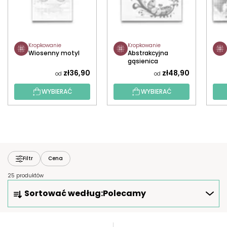
Kropkowanie
Kropkowanie
Wiosenny motyl
Abstrakcyjna
gąsienica
zł36,90
zł48,90
od
od
WYBIERAĆ
WYBIERAĆ
Filtr
Cena
25 produktów
S
Sortować według:
Polecamy
O
R
T