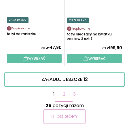
2+1 ZA DARMO
2+1 ZA DARMO
Kropkowanie
Kropkowanie
Motyl na mniszku
Motyl siedzący na kwiatku
(zestaw 3 szt.)
zł47,90
zł99,90
od
od
WYBIERAĆ
WYBIERAĆ
ZAŁADUJ JESZCZE 12
P
1
3
a
g
K
i
25
pozycji razem
o
n
n
a
DO GÓRY
t
c
r
j