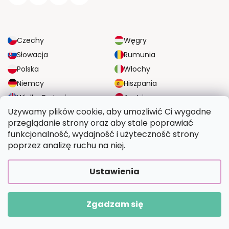
Czechy
Węgry
Słowacja
Rumunia
Polska
Włochy
Niemcy
Hiszpania
Wielka Brytania
Austria
Używamy plików cookie, aby umożliwić Ci wygodne
przeglądanie strony oraz aby stale poprawiać
NIEZAWODNE OPCJE DOSTAWY
funkcjonalność, wydajność i użyteczność strony
poprzez analizę ruchu na niej.
BEZPIECZNE OPCJE PŁATNOŚCI
Ustawienia
Zgadzam się
Copyright 2026
Wymalujtosam.pl
. Wszystkie prawa zastrzeżone.
Opracował Shoptet Premium
|
Upravilo
FV STUDIO