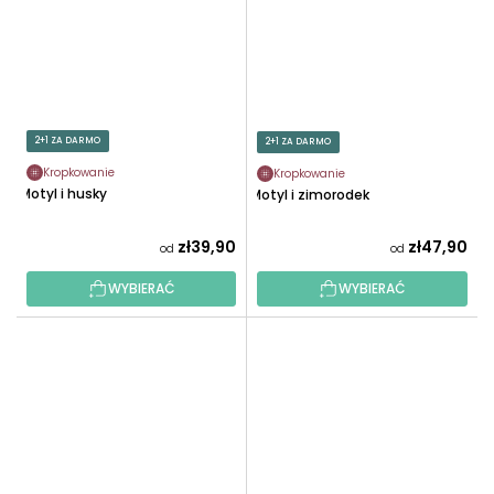
2+1 ZA DARMO
2+1 ZA DARMO
Kropkowanie
Kropkowanie
Motyl i husky
Motyl i zimorodek
zł39,90
zł47,90
od
od
WYBIERAĆ
WYBIERAĆ