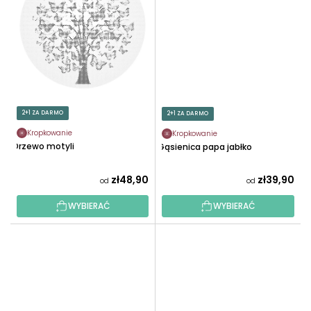
2+1 ZA DARMO
2+1 ZA DARMO
Kropkowanie
Kropkowanie
Drzewo motyli
Gąsienica papa jabłko
zł48,90
zł39,90
od
od
WYBIERAĆ
WYBIERAĆ