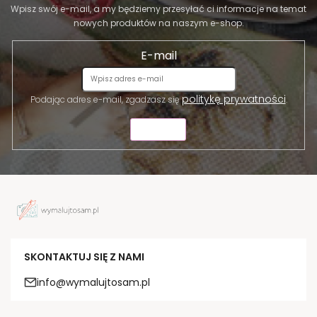
Wpisz swój e-mail, a my będziemy przesyłać ci informacje na temat
nowych produktów na naszym e-shop.
E-mail
politykę prywatności
Podając adres e-mail, zgadzasz się
.
WYŚLIJ
SKONTAKTUJ SIĘ Z NAMI
info@wymalujtosam.pl