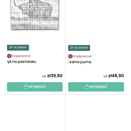
2+1 ZA DARMO
2+1 ZA DARMO
Kropkowanie
Kropkowanie
Byk na pastwisku
Czarna puma
zł39,90
zł48,90
od
od
WYBIERAĆ
WYBIERAĆ