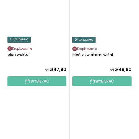
2+1 ZA DARMO
2+1 ZA DARMO
Kropkowanie
Kropkowanie
Jeleń wektor
Jeleń z kwiatami wiśni
zł47,90
zł48,90
od
od
WYBIERAĆ
WYBIERAĆ