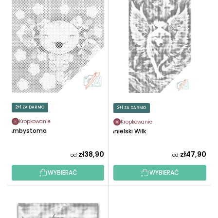
L
O
I
W
S
A
T
N
A
I
P
E
R
P
O
R
D
O
U
2+1 ZA DARMO
2+1 ZA DARMO
D
K
U
Kropkowanie
Kropkowanie
T
Ambystoma
Anielski Wilk
K
Ó
T
W
zł38,90
zł47,90
od
od
Ó
W
WYBIERAĆ
WYBIERAĆ