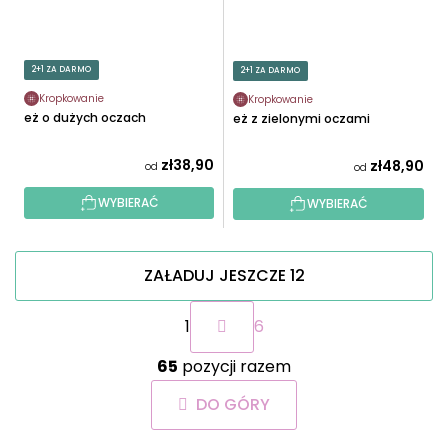
2+1 ZA DARMO
2+1 ZA DARMO
Kropkowanie
Kropkowanie
Jeż o dużych oczach
Jeż z zielonymi oczami
zł38,90
zł48,90
od
od
WYBIERAĆ
WYBIERAĆ
ZAŁADUJ JESZCZE 12
P
1
6
a
g
K
i
65
pozycji razem
o
n
n
a
DO GÓRY
t
c
r
j