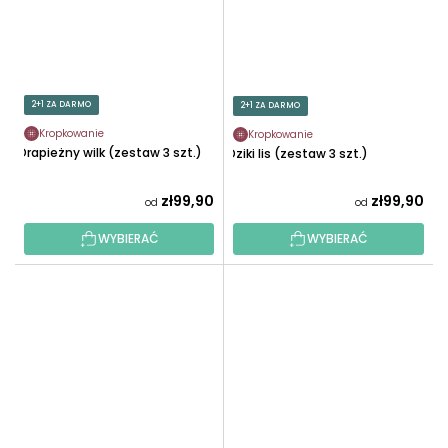
2+1 ZA DARMO
2+1 ZA DARMO
Kropkowanie
Kropkowanie
Drapieżny wilk (zestaw 3 szt.)
Dziki lis (zestaw 3 szt.)
zł99,90
zł99,90
od
od
WYBIERAĆ
WYBIERAĆ