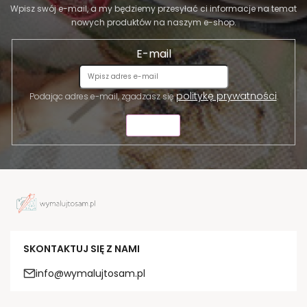
Wpisz swój e-mail, a my będziemy przesyłać ci informacje na temat
nowych produktów na naszym e-shop.
E-mail
politykę prywatności
Podając adres e-mail, zgadzasz się
.
WYŚLIJ
SKONTAKTUJ SIĘ Z NAMI
info@wymalujtosam.pl