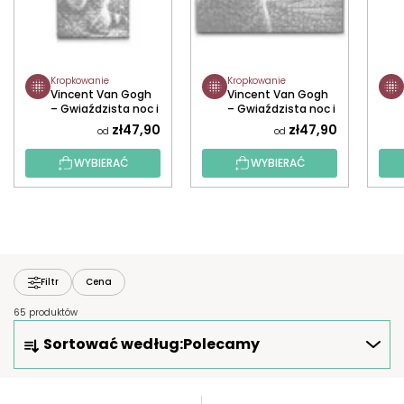
Kropkowanie
Kropkowanie
Vincent Van Gogh
Vincent Van Gogh
– Gwiaździsta noc i
– Gwiaździsta noc i
szop
niedźwiedź
zł47,90
zł47,90
od
od
WYBIERAĆ
WYBIERAĆ
Filtr
Cena
65 produktów
S
Sortować według:
Polecamy
O
R
T