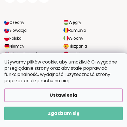
Czechy
Węgry
Słowacja
Rumunia
Polska
Włochy
Niemcy
Hiszpania
Wielka Brytania
Austria
Używamy plików cookie, aby umożliwić Ci wygodne
przeglądanie strony oraz aby stale poprawiać
NIEZAWODNE OPCJE DOSTAWY
funkcjonalność, wydajność i użyteczność strony
poprzez analizę ruchu na niej.
BEZPIECZNE OPCJE PŁATNOŚCI
Ustawienia
Zgadzam się
Copyright 2026
Wymalujtosam.pl
. Wszystkie prawa zastrzeżone.
Opracował Shoptet Premium
|
Upravilo
FV STUDIO