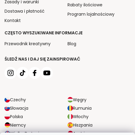
Zasady i warunki
Rabaty ilościowe
Dostawa i płatność
Program lojalnościowy
Kontakt
CZĘSTO WYSZUKIWANE INFORMACJE
Przewodnik kreatywny
Blog
ŚLEDŹ NAS I DAJ SIĘ ZAINSPIROWAĆ
Czechy
Węgry
Słowacja
Rumunia
Polska
Włochy
Niemcy
Hiszpania
Wielka Brytania
Austria