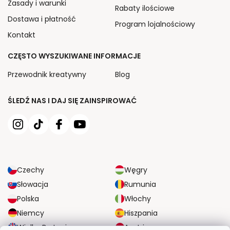
Zasady i warunki
Rabaty ilościowe
Dostawa i płatność
Program lojalnościowy
Kontakt
CZĘSTO WYSZUKIWANE INFORMACJE
Przewodnik kreatywny
Blog
ŚLEDŹ NAS I DAJ SIĘ ZAINSPIROWAĆ
Czechy
Węgry
Słowacja
Rumunia
Polska
Włochy
Niemcy
Hiszpania
Wielka Brytania
Austria