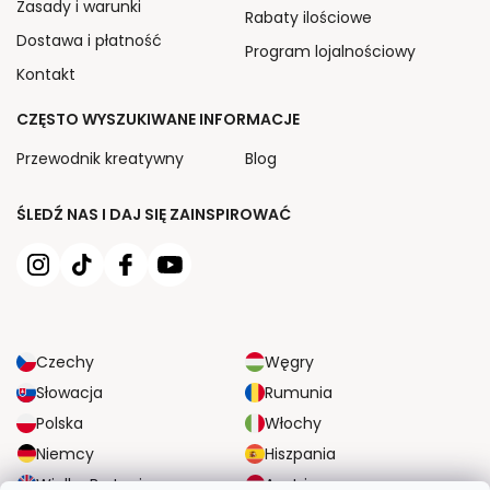
Zasady i warunki
Rabaty ilościowe
Dostawa i płatność
Program lojalnościowy
Kontakt
CZĘSTO WYSZUKIWANE INFORMACJE
Przewodnik kreatywny
Blog
ŚLEDŹ NAS I DAJ SIĘ ZAINSPIROWAĆ
Czechy
Węgry
Słowacja
Rumunia
Polska
Włochy
Niemcy
Hiszpania
Wielka Brytania
Austria