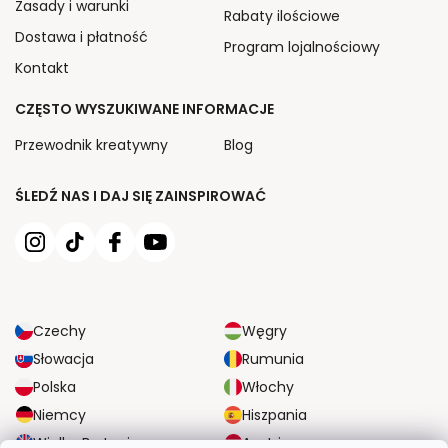
Zasady i warunki
Rabaty ilościowe
Dostawa i płatność
Program lojalnościowy
Kontakt
CZĘSTO WYSZUKIWANE INFORMACJE
Przewodnik kreatywny
Blog
ŚLEDŹ NAS I DAJ SIĘ ZAINSPIROWAĆ
Czechy
Węgry
Słowacja
Rumunia
Polska
Włochy
Niemcy
Hiszpania
Wielka Brytania
Austria